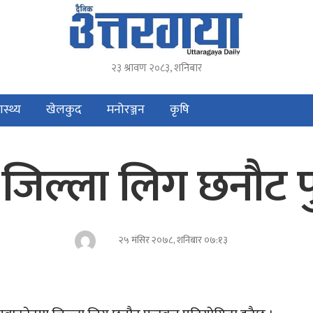
२३ श्रावण २०८३, शनिबार
ास्थ्य
खेलकुद
मनोरञ्जन
कृषि
िल्ला लिग छनौट फु
२५ मंसिर २०७८, शनिबार ०७:१३