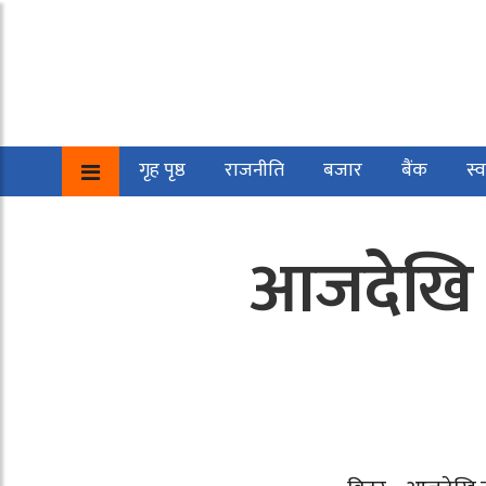
गृह पृष्ठ
राजनीति
बजार
बैंक
स्व
आजदेखि ज