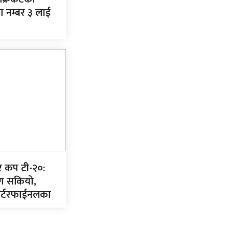
ा नम्बर ३ लाई
यर कप टी-२०:
ण सकियो,
ार्टरफाईनलका