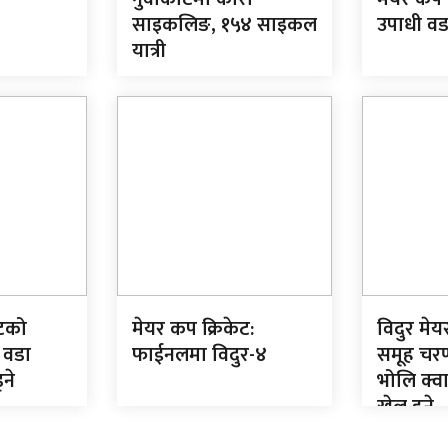
साइकलिङ, १५४ साइकल
उपाधी वड
यात्री
ेटको
मेयर कप क्रिकेट:
विदुर मे
 वडा
फाईनलमा विदुर-४
समूह चर
्ने
भोलि क्व
खेल हुने