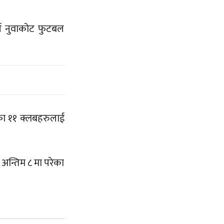
र्ने नुवाकोट फुटबल
एका ११ क्लबहरुलाई
 अन्तिम ८ मा परेका