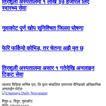
त्रिशूली अस्पतालमा १ लाख ३७ हजारले लिए
स्वास्थ्य सेवा
नुवाकोट पूर्ण खोप सुनिश्चित जिल्ला घोषणा
फेरि फर्कियो कोभिड, तर चेतना अझै मृत छ
त्रिशूली अस्पतालमा असार १ गतेदेखि अनलाइन
टिकट सेवा
जालपा मिडिया सर्भिस प्रा. लि द्वारा संचालित उत्तरगया दैनिकको अधिकारिक
अनलाईन पोर्टल
विदुर-४, विदुर, नुवाकोट
फोन: ०१०५६००००