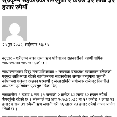
श्रीकृष्ण सहकारीको शेयरपुँजी २ करोड ३२ लाख ३२
हजार रुपैयाँ
२५ पुष २०७८, आईतवार १३:१५
बट्टार – श्रीकृष्ण बचत तथा ऋण परिचालन सहकारीको २४औं वार्षिक
साधारणसभा सम्पन्न भएको छ ।
साधारणसभामा विदुर नगरपालिकाका ४ नम्बरका वडाध्यक्ष टलकमान श्रेष्ठको
प्रमुख आतिथ्यता रहेको कार्यक्रममा सहकारीका अध्यक्ष बच्चुमाया सुनारी,
कोषाध्यक्ष गजेन्द्र खड्का परमार्थी र लेखासमिति संयोजक राजेन्द्र तिवारीले
आआफ्ना प्रतिवेदन प्रस्तुत गरेका थिए ।
सहकारीमा १ हजार ३ सय ९१ जनाको २ करोड ३२ लाख ३२ हजार रुपैयाँ
शेयरपुँजी रहेको छ । संस्थाले गत आव २०७७/२०७८ मा ११ करोड १ लाख २३
हजार ७ सय ७१ रुपैयाँ ऋण लगानी गरी १६ लाख २७ हजार रुपैयाँ नाफा आर्जन
गरेको छ ।