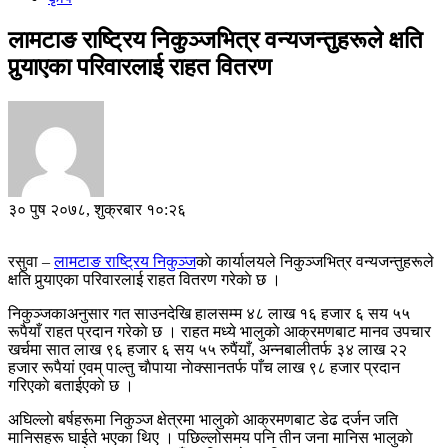
लामटाङ राष्ट्रिय निकुञ्जभित्र वन्यजन्तुहरूले क्षति
पुर्‍याएका परिवारलाई राहत वितरण
३० पुष २०७८, शुक्रबार १०:२६
रसुवा –
लामटाङ राष्ट्रिय निकुञ्ज
काे कार्यालयले निकुञ्जभित्र वन्यजन्तुहरूले
क्षति पुर्‍याएका परिवारलाई राहत वितरण गरेकाे छ ।
निकुञ्जकाअनुसार गत साउनदेखि हालसम्म ४८ लाख १६ हजार ६ सय ५५
रूपैयाँ राहत प्रदान गरेकाे छ । राहत मध्ये भालुकाे आक्रमणबाट मानव उपचार
खर्चमा सात लाख ९६ हजार ६ सय ५५ रुपैंयाँ, अन्नबालीतर्फ ३४ लाख २२
हजार रूपैयां एवम् पाल्तु चाैपाया नाेक्सानतर्फ पाँच लाख ९८ हजार प्रदान
गरिएकाे बताईएकाे छ ।
अघिल्लाे बर्षहरूमा निकुञ्ज क्षेत्रमा भालुकाे आक्रमणबाट डेढ दर्जन जति
मानिसहरू घाईते भएका थिए । पछिल्लोसमय पनि तीन जना मानिस भालुकाे