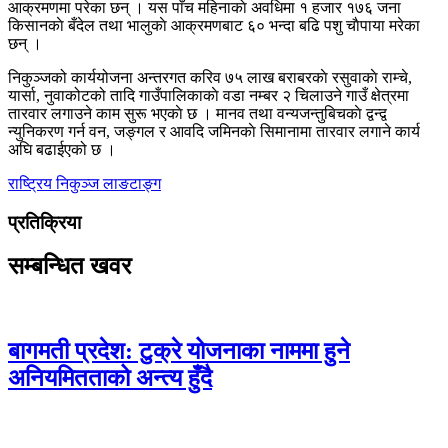
आक्रमणमा परेका छन् । यस पाँच महिनाकाे अवधिमा १ हजार १७६ जना
किसानकाे बँदेल तथा भालुकाे आक्रमणबाट ६० भन्दा बढि पशु चाैपाया मरेका
छन् ।
निकुञ्जको कार्ययोजना अन्तरगत करिव ७५ लाख बराबरकाे रसुवाकाे राम्चे,
यार्सा, नुवाकोटको तादि गाउँपालिकाकाे वडा नम्बर २ चिलाउने गाउँ क्षेत्रमा
तारवार लगाउने काम सुरू भएकाे छ । मानव तथा वन्यजन्तुबिचकाे द्वन्द्व
न्युनिकरण गर्न वन, जङ्गल र आवदि जमिनकाे सिमानामा तारवार लगाने कार्य
अघि बढाईएको छ ।
राष्ट्रिय निकुञ्ज
लाङटाङ्ग
प्रतिक्रिया
सम्बन्धित खवर
बागमती प्रदेश: टुक्रे योजनाका नाममा हुने
अनियमितताको अन्त्य हुँदै