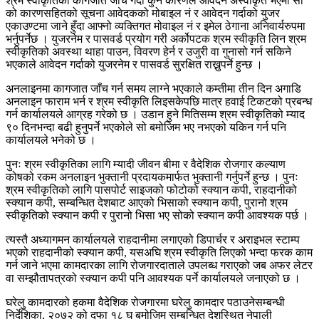
श्रम स्वीकृतिको कागजात जाँच गर्दा कुनै कारणले आवेदन अस्वीकृत भएमा सो
को कारणसहितको सूचना आवेदकको मोबाइल नं र आवेदन गर्दाको युजर
एकाउण्टमा जाने हुँदा आफ्नो व्यक्तिगत मोवाइल नं र इमेल ठेगाना अनिवार्यरुपमा
भर्नुपर्नेछ । युजरनेम र पासवर्ड प्रयोग गरी अर्कोपटक श्रम स्वीकृति लिन श्रम
स्वीकृतिको अवस्था थाहा पाउन, विवरण हेर्न र उजुरी वा गुनासो गर्न सकिने
भएकाले आवेदन गर्दाको युजरनेम र पासवर्ड सुरक्षित राख्नुपर्ने हुन्छ ।
अनलाइनमा कागजात जाँच गर्न समय लाग्ने भएकाले कम्तीमा तीन दिन अगाडि
अनलाइन फाराम भर्न र श्रम स्वीकृति लिइसकेपछि मात्र हवाई टिकटको प्रबन्ध
गर्न कार्यालयले आग्रह गरेको छ । उडान हुने मितिसम्म श्रम स्वीकृतिको म्याद
९० दिनभन्दा बढी हुनुपर्ने भएकोले सो बमोजिम भए नभएको यकिन गर्न पनि
कार्यालयले भनेको छ ।
पुनः श्रम स्वीकृतिका लागि म्यादी जीवन बीमा र वैदेशिक रोजगार कल्याण
कोषको रकम अनलाइन भुक्तानी प्रदायकमार्फत भुक्तानी गर्नुपर्ने हुन्छ । पुनः
श्रम स्वीकृतिको लागि पासपोर्ट साइजको फोटोको स्क्यान कपी, राहदानीको
स्क्यान कपी, सम्बन्धित देशबाट आएको भिसाको स्क्यान कपी, पुरानो श्रम
स्वीकृतिको स्क्यान कपी र पुरानो भिसा भए सोको स्क्यान कपी आवश्यक पर्छ ।
त्यस्तै अध्यागमन कार्यालयले राहदानीमा लगाएको डिपार्चर र अराइभल स्टाम्प
भएको राहदानीको स्क्यान कपी, यसअघि श्रम स्वीकृति लिएको भन्दा फरक काम
गर्न जाने भएमा कामदारका लागि रोजगारदाताले उपलब्ध गराएको जब अफर लेटर
वा सम्झौतापत्रको स्क्यान कपी पनि आवश्यक पर्ने कार्यालयले जनाएको छ ।
घरेलु कामदारको हकमा वैदेशिक रोजगारमा घरेलु कामदार पठाउनेसम्बन्धी
निर्देशिका, २०७२ को दफा १८ घ बमोजिम सम्बन्धित देशस्थित नेपाली