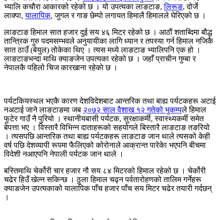
भ्यालि कचौरा आकारको रहेको छ । यो उपत्यका लाङटाङ,
लिरूङ
, दोर्जे
लाक्पा,
यालापिक
, जुगल र गाङ छेम्पो लगायत हिमालै हिमालले घेरिएको छ ।
लाङटाङ हिमाल सात हजार दुई सय ४६ मिटर रहेको छ । आठौं शताब्दिमा बौद्ध
तान्त्रिक गुरु पदमसम्भवले अनुयायीका लागि ध्यान र तपस्या गर्न हिमाल नजिकै
सात ठाउँ (बेयुल) तोकेका थिए । त्यस मध्ये लाङटाङ भ्यालिपनि एक हो ।
लाङटाङभन्दा माथि क्याङजेन उपत्यका रहेको छ । जहाँ प्राचीन गुम्बा र
नेपालकै पहिलो चिज कारखाना रहेकाे छ ।
पर्यटकियस्थल भएकै कारण देशविदेशबाट आन्तरिक तथा बाह्य पर्यटकहरू अटाई
नअटाई जाने लाङटाङमा जब
२०७२ साल वैशाख १२ गतेको भुकम्प
ले हिमाल
फुटेर गाउँ नै पुरियो । स्थानीयबासी पर्यटक, सुरक्षाकर्मी, स्वास्थ्यकर्मी समेत
बेपत्ता भए । विस्तारै विभिन्न दाताहरूको सहयोगले बिस्तारै लाङटाङ तङरियो
। त्यसपछि आन्तरिक तथा बाह्य पर्यटकहरू लाङटाङ जान थाले त्यसको केही
वर्ष पछि देशव्यापी रूपमा फैलिएको कोरोनाले आक्रान्त पारेकेा भएपनि बीचमा
विदेशी नआएपनि नेपाली पर्यटक जान थाले ।
बस्तिमाथि चेर्कोरी चार हजार नौ सय ८४ मिटरको हिमाल रहेको छ । चेर्कोरी
चढेर हिउँ खेल्न सकिन्छ । ठुला हिमाल चढ्न पर्वतारोहणको तालिम गर्नेहरू
क्याङजेन उपत्यकाको यालापिक पाँच हजार पाँच सय मिटर चढेर तयारी गर्दछन्
।