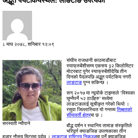
अद्भूत पर्यटकियस्थल: लाङटाङ उपत्यका
८ माघ २०७८, शनिबार १२:०९
संघीय राजधानी काठमाडौबाट
स्याफ्रुबेंशीसम्म एकसय ३२ किलोमिटर
मोटरबाट पुगेर स्याफ्रुबेंशीदेखि तीन
दिनको पैदलपछि अद्भूत पर्यटकिय नगरी
लाङटाङ
पुग्न सकिन्छ ।
सन् २०१७ मा न्यूयोर्क टाइम्सले ‘विश्वका
घुम्नैपर्ने ५२ ठाउँहरु’ मध्येमा
लाङटाङलाई सूचीकृत गरेको थियो ।
रसुवा जिल्लास्थित यो गन्तव्य
तिब्बतको
सीमावर्ती क्षेत्र
मा छ ।
सरस्वती न्यौपाने
बौद्ध दर्शन र स्थानिय तामाङ संस्कृतिले
भरिपूर्ण क्याङजिङ उपत्यकाका तीन
हजार नौसय मिटरमा पर्दछ ।
लाङटाङ राष्ट्रिय निकुञ्ज
मा पर्ने क्याङजिङ