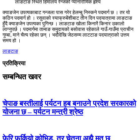
लाङटाङ स्थित हिमालय रेन्जको प्यानारोमिक हृश्य
क्याङजेन उपत्यकाबाट गन्जला पास गरेर हेलम्बु निस्कने पदमार्ग छ । तर यो
कठिन पदमार्ग हो । रसुवाको स्याफ्रुबेंशीबाट तीन दिन पदयात्रामा लाङटाङ
हुँदै क्याङजेन उपत्यका पुगिन्छ । लाङटाङ खोला किनारै किनार उकालो
लाग्नुपर्छ । पदमार्गमा तामाङ समुदायको बसोवास रहेकाले गाउँ-गाउँमा प्राचीन
गुम्बा, माने चैत्य रहेका छन् । भदौदेखि जेठसम्म लाटटाङ पदयात्राको उत्तम
समय हो ।
लाङटाङ
प्रतिक्रिया
सम्बन्धित खवर
चेपाङ बस्तीलाई पर्यटन हब बनाउने प्रदेश सरकारको
योजना छ – पर्यटन मन्त्री श्रेष्ठ
फेरि फर्कियो कोभिड, तर चेतना अझै मृत छ