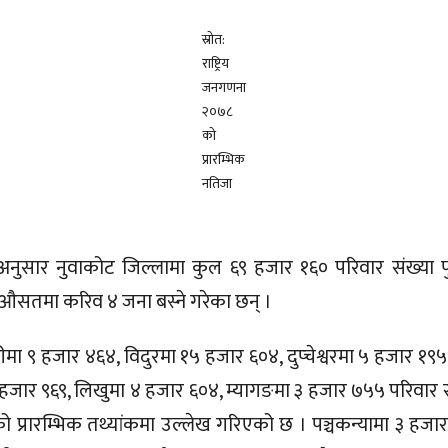
स्रोत:
राष्ट्रिय
जनगणना
२०७८
को
प्रारम्भिक
नतिजा
ंकअनुसार नुवाकोट जिल्लामा कुल ६९ हजार १६० परिवार संख्या पु
औसतमा करिव ४ जना बस्ने गरेका छन् ।
 ९ हजार ४६४, विदुरमा १५ हजार ६०४, दुप्चेश्वरमा ५ हजार १
हजार ९६९, लिखुमा ४ हजार ६०४, म्यागङमा ३ हजार ७५५ परिवार संख्
्रारम्भिक तथ्यांकमा उल्लेख गरिएको छ । पञ्चकन्यामा ३ हजार