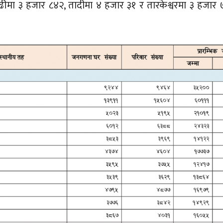
ढीमा ३ हजार ८४२, तादीमा ४ हजार ३१ र तारकेश्वरमा ३ हजार 