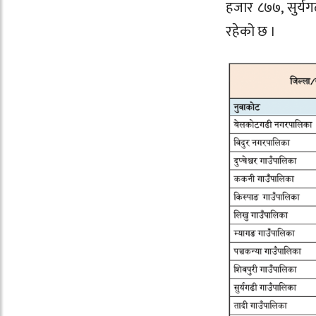
हजार ८७७, सुर्यग
रहेको छ ।