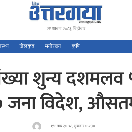
२१ श्रावण २०८३, बिहीबार
ास्थ्य
खेलकुद
मनोरञ्जन
कृषि
्या शुन्य दशमलव ५
 जना विदेश, औसतमा
१४ माघ २०७८, शुक्रबार ०५:३०