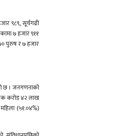
जार ९८९, सूर्यगढी
लिकामा ७ हजार ९११
७० पुरुष र ७ हजार
ेको छ । जनगणनाको
 । एक करोड ४२ लाख
 महिला (५१.०४%)
को संविधानपछिको