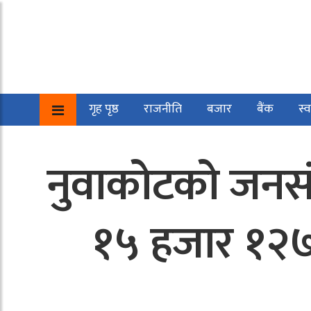
गृह पृष्ठ
राजनीति
बजार
बैंक
स्व
नुवाकोटको जनसंख
१५ हजार १२७