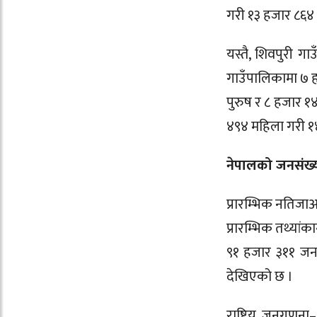
गरी १३ हजार ८६४ 
यस्तै, शिवपुरी ग
गाउँपालिकामा ७ ह
पुरुष र ८ हजार १
४९४ महिला गरी १
नेपालको जनसंख्
प्रारम्भिक नतिज
प्रारम्भिक तथ्या
९१ हजार ३११ जन
देखिएको छ ।
राष्ट्रिय जनगण