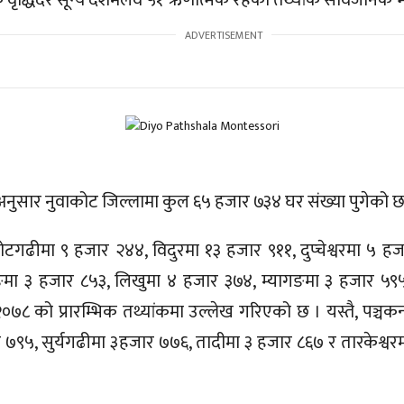
क वृद्धिदर सून्य दशमलव ५१ ऋणात्मक रहेको तथ्यांक सार्वजनिक
कअनुसार नुवाकोट जिल्लामा कुल ६५ हजार ७३४ घर संख्या पुगेको छ
गढीमा ९ हजार २४४, विदुरमा १३ हजार ९११, दुप्चेश्वरमा ५ ह
ङमा ३ हजार ८५३, लिखुमा ४ हजार ३७४, म्यागङमा ३ हजार ५९५
२०७८ को प्रारम्भिक तथ्यांकमा उल्लेख गरिएको छ । यस्तै, पञ्चक
 ७९५, सुर्यगढीमा ३हजार ७७६, तादीमा ३ हजार ८६७ र तारकेश्व