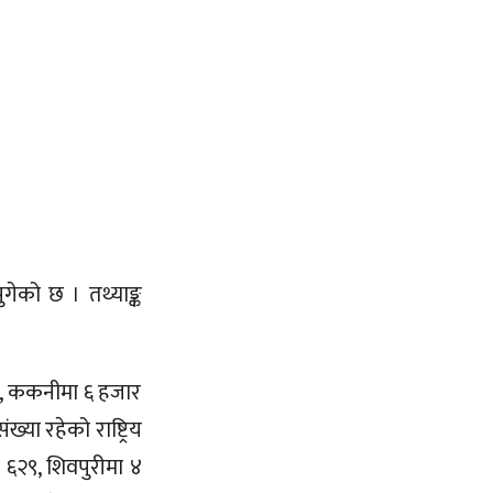
गेको छ । तथ्याङ्क
९५, ककनीमा ६ हजार
या रहेको राष्ट्रिय
 ६२९, शिवपुरीमा ४