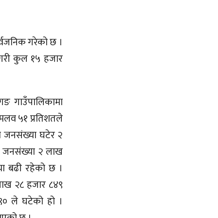
ार्वजनिक गरेको छ ।
 गरी कुल १५ हजार
ागङ गाउँपालिकामा
शमलव ५१ प्रतिशतले
ो जनसंख्या घटेर २
 जनसंख्या २ लाख
या बढी रहेको छ ।
 लाख २८ हजार ८४९
० ले घटेको हो ।