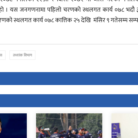
ो । यस जनगणनामा पहिलो चरणको स्थलगत कार्य ०७८ भदौ 
चरणको स्थलगत कार्य ०७८ कात्तिक २५ देखि मंसिर ९ गतेसम्म सम्प
या
तथ्यांक विभाग