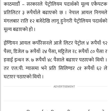
काठमाडौं – सरकारले पेट्रोलियम पदार्थको मूल्य एकैपटक
प्रतिलिटर ३ रूपैयाँले बढाएको छ । नेपाल आयल निगमले
मंगलबार राति १२ बजेदेखि लागू हुनेगरी पेट्रोलियम पदार्थको
मूल्य बढाएकाे हाे ।
ईण्डियन आयल कर्पाेरेसनले आजै लिटर पेट्रोल ४ रूपैयाँ ९२
पैसा, डिजेल ७ रूपैयाँ २४ पैसा, मट्टितेल र८ रूपैयाँ ८० पैसा र
हवाई इन्धन रू. ७ रूपैयाँ ४८ पैसाले बढाएर पठाएकाे थियाे ।
तर एल.पी. ग्यासमा भने प्रति सिलिण्डर ८१ रूपैयाँ ६२ ले
घटाएर पठाएकाे थियाे ।