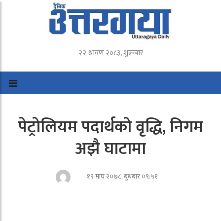
२२ श्रावण २०८३, शुक्रबार
पेट्रोलियम पदार्थको वृद्धि, निगम
अझै घाटामा
१९ माघ २०७८, बुधबार ०९:५१