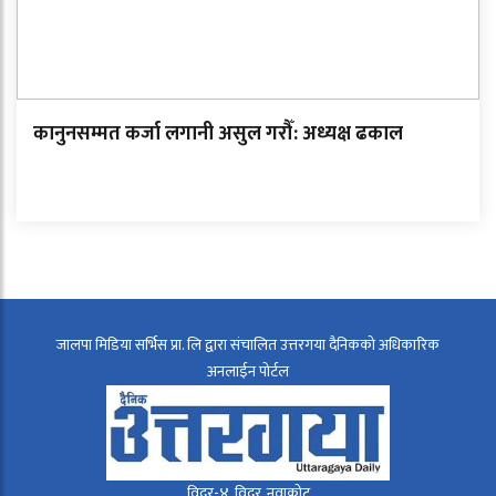
कानुनसम्मत कर्जा लगानी असुल गरौँ: अध्यक्ष ढकाल
जालपा मिडिया सर्भिस प्रा. लि द्वारा संचालित उत्तरगया दैनिकको अधिकारिक
अनलाईन पोर्टल
विदुर-४, विदुर, नुवाकोट