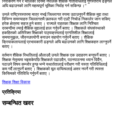
निराकरण गर्न र भोलिका दिनमा नेपालकै शैक्षिक गतिविधिलाई गुणस्तरीय ढङ्गले
अघि बढाउनको लागि महत्वपूर्ण भूमिका निर्वाह गर्न सकिन्छ ।”
उनले राष्ट्रियस्तरमा मात्र नभई जिल्लागत रुपमा उठाउनुपर्ने शैक्षिक मुद्दा तथा
विभिन्न समस्याहरु जिल्लागतमै छलफल गरी एउटै निचोड निकालेर जान सकिए
हरेक क्षेत्रमा सहज हुने बताए । राज्यले राहतका शिक्षक लागि निश्चित
दरबन्दीमा ल्याई शैक्षिक मुद्दालाई हाल गर्नुपर्ने बताए । शिक्षकले संघसंस्थाको
हकहितको अतिरिक्त शिक्षाको पाठ्यक्रमलाई प्रगतिशील शिक्षालाई
समयानुकूल, जीवनउपयोगी बनाउन सहयोग गर्नुपर्ने बताए । शैक्षिक
क्रियाकलापलाई प्रभावकारी ढङ्गले अघि बढाउनको लागि शिक्षकहरु लाग्नुपर्ने
बताए ।
वर्तमान शैक्षिक स्थितिलाई औलाउदै उनले शिक्षक एक उदाहरण बन्नुपर्ने बताए ।
शिक्षक नेतृत्वमा भइसकेपछि शिक्षकले पढाउदैन, पठनपाठनमा ध्यान दिदैंन,
पठाउने विषय कम्जोर हुन्छ भन्ने यथार्ततालाई परीक्षण गरी यस्ता गतिविधिलाई
कम गर्दै लानुपर्ने बताए । शिक्षकको मूल दायित्वलाई असर नपर्ने गरी त्यस्ता
किसिमको गतिविधि गर्नुपर्ने बताए ।
शिक्षक
शिक्षा विकास
प्रतिक्रिया
सम्बन्धित खवर