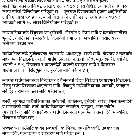
आईसीटी ल्याब व्यवस्थापनको लागि २ करोड ७९ लाख ५० हजार,
बालीविज्ञानको लागि ५६ लाख ९ हजार १४० र प्राविधिक ल्याबको लागि १०
लाख रुपैंयाँ विनियोजन गरिएको छ । प्रत्येक विद्यालयको हकमा आईसिटीको
लागि ६ लाख ५० हजार, बाली विज्ञानको लागि २८ लाख ४ हजार ५७० र
ल्याबको लागि १० लाख विनियोजन गरिएको छ ।
नगरपालिकातर्फ विदुरका रणभुमेश्वरी, भीमसेन र भैरुम मावि र बेलकोटगढीका
भृकुटी, कालिका, कमारुदेवी, शिलादेवी र मालिका माध्यमिक विद्यालयहरु
छनौटमा परेका छन् ।
गाउँपालिकातर्फ दुप्चेश्वरका कमलमणि आधारभूत, माप्ले मावि, वीरेन्द्र र रुकमणि
माध्यमिक विद्यालय, ककनी गाउँपालिकाका ककनी गणेश, मुकुन्देश्वरी, गर्वासी,
भवानी १ र ४, शिवालय र काउलेदेवी ककनी ब्राईटर मावि र किस्पाङ
गाउँपालिकाका ऐसेलुभूमे, जल्जुखोला मावि परेका छन् ।
म्यागङ गाउँपालिकाका विन्दुकेषर र वैजयन्ती शिक्षा निकेतन आधारभूत विद्यालय,
लिखु गाउँपालिकाका क्षेत्रपाल मावि, शिवपुरी गाउँपालिकाका जानकी, जनज्ञान,
महेन्द्र र रामायण छाप मावि परेका छन् ।
यस्तै, सुर्यगढी गाउँपालिकाका बागेश्वरी, कालिका, दुधेदेवी, गणेश, शिलाकन्यादेवी
र मंगलादेवी मावि, तादी गाउँपालिकाका जगारित, रालुका, अमर ज्योति
(प्राविधिक) मावि र तारकेश्वर गाउँपालिकाका पञ्चमिलन कला देवी माध्यमिक
विद्यालय परेका छन् ।
पञ्चकन्या गाउँपालिकाका इन्दयणी, कालिका, नवसञ्जिवनी, उदयजालपा,
मंगलादेवी, पञ्चकन्या र राष्ट्रिय मावि परेका छन् ।