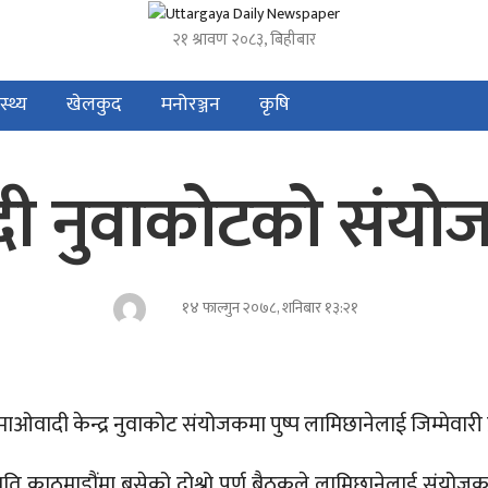
२१ श्रावण २०८३, बिहीबार
स्थ्य
खेलकुद
मनोरञ्जन
कृषि
ी नुवाकोटको संयो
१४ फाल्गुन २०७८, शनिबार १३:२१
ाओवादी केन्द्र नुवाकोट संयोजकमा पुष्प लामिछानेलाई जिम्मेवारी 
िति काठमाडौंमा बसेको दोश्रो पुर्ण बैठकले लामिछानेलाई संय