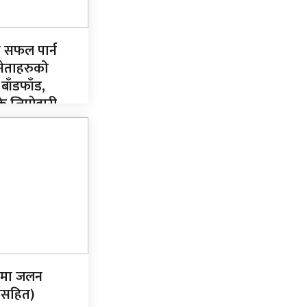
न सफल पार्न
नेताहरुको
 बाँडफाँड,
 जिम्मेवारी
लमा जलन
ीसहित)