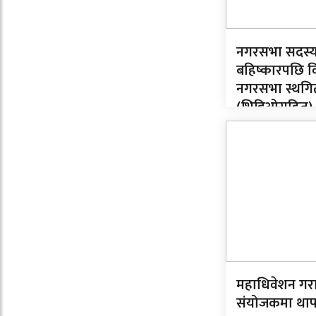
नगरसभा सदस्
बहिष्कारपछि व
नगरसभा स्थगि
(भिडिओसहित)
महाधिवेशन गर
संयोजकमा थाप