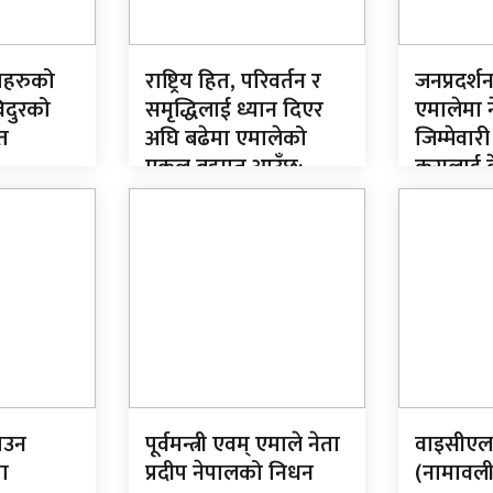
यहरुको
राष्ट्रिय हित, परिवर्तन र
जनप्रदर्श
िदुरको
समृद्धिलाई ध्यान दिएर
एमालेमा 
त
अघि बढेमा एमालेको
जिम्मेवारी
एकल बहुमत आउँछ:
कसलाई के
प्रधानमन्त्री
ाउन
पूर्वमन्त्री एवम् एमाले नेता
वाइसीए
ा
प्रदीप नेपालको निधन
(नामावल