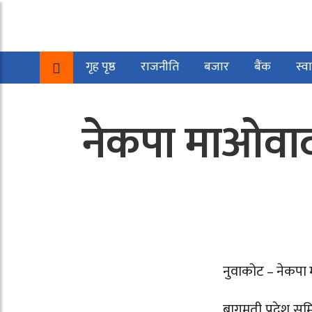
गृह पृष्ठ
राजनीति
बजार
बैंक
स्वा
नेकपा माओवाद
नुवाकोट – नेकपा म
बागमती प्रदेश सम