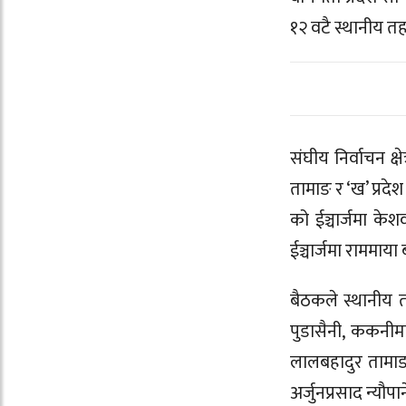
१२ वटै स्थानीय तह त
संघीय निर्वाचन क्षे
तामाङ र ‘ख’ प्रदेश 
को ईञ्चार्जमा केशव प
ईञ्चार्जमा राममाय
बैठकले स्थानीय त
पुडासैनी, ककनीमा उ
लालबहादुर तामाङ,
अर्जुनप्रसाद न्यौपा