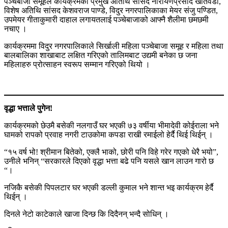
पञ्चेबाजा समूहले कार्यक्रमका प्रमुख अतिथि सांसद नारायणप्रसाद खतिवडा,
विशेष अतिथि सांसद केशवराज पाण्डे, विदुर नगरपालिकाका मेयर संजु पण्डित,
उपमेयर गीताकुमारी दाहाल लगायतलाई पञ्चेबाजाको आफ्नै शैलीमा छमछमी
नचाए ।
कार्यक्रममा विदुर नगरपालिकाले सिर्खाली महिला पञ्चेबाजा समूह र महिला तथा
बालबालिका शाखाबाट लक्षित गरिएको तालिमबाट उद्यमी बनेका छ जना
महिलाहरु प्रोत्साहन स्वरूप सम्मान गरिएको थियो ।
वृद्धा भत्ताले पुगेन!
कार्यक्रमको छेउमै बसेकी नलगाउँ घर भएकी ७३ वर्षीया भीमादेवी कोईराला भने
घामको रापको प्रवाह नगरी टाउकोमा कपडा राखी रमाईलो हेर्दै थिई थिईन् ।
“१५ वर्ष भो! श्रीमान बितेको, एक्लै भाको, छोरी पनि विहे गरेर गएको धेरै भयो”,
उनीले भनिन् “सरकारले दिएको वृद्धा भत्ता बढे पनि यसले खान लाउन गारो छ
“।
नजिकै बसेकी पिपलटार घर भएकी डल्ली कुमाल भने शान्त भइ कार्यक्रम हेर्दै
थिईन् ।
दिनले नेटो काटेकाले खाजा दिन्छ कि दिदैनन् भन्दै सोधिन् ।