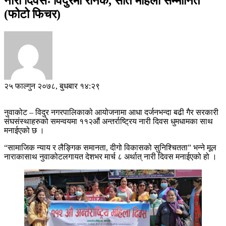
नारी दिवसः विदुरमा रौनक, सात महिला सम्मानित
(फोटो फिचर)
२५ फाल्गुन २०७८, बुधबार १४:२९
नुवाकोट – विदुर नगरपालिकाको आयोजनामा आधा दर्जनभन्दा बढी गैर सरकारी
संघसंस्थाहरुको समन्वयमा ११२औं अन्तर्राष्ट्रिय नारी दिवस धुमधामका साथ
मनाईएको छ ।
“सामाजिक न्याय र लैङ्गिक समानता, दीगो विकासको सुनिश्चितता” भन्ने मूल
नाराकासाथ नुवाकोटलगायत देशभर मार्च ८ अर्थात् नारी दिवस मनाईएको हो ।