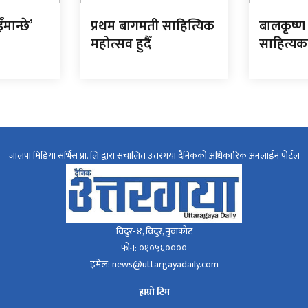
ँमान्छे’
प्रथम बागमती साहित्यिक
बालकृष्ण
महोत्सव हुदैँ
साहित्य
जालपा मिडिया सर्भिस प्रा. लि द्वारा संचालित उत्तरगया दैनिकको अधिकारिक अनलाईन पोर्टल
विदुर-४, विदुर, नुवाकोट
फोन: ०१०५६००००
इमेल: news@uttargayadaily.com
हाम्रो टिम