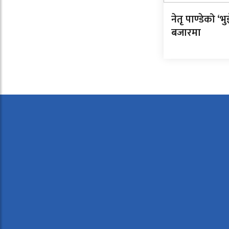
नेतृ पाण्डेको ‘भुइ
बजारमा