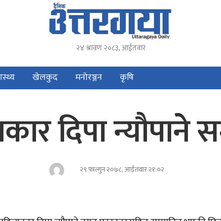
२४ श्रावण २०८३, आईतवार
ास्थ्य
खेलकुद
मनोरञ्जन
कृषि
यकार दिपा न्यौपाने स
२९ फाल्गुन २०७८, आईतवार २१:०२