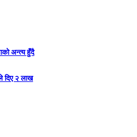
ो अन्त्य हुँदै
ले दिए २ लाख