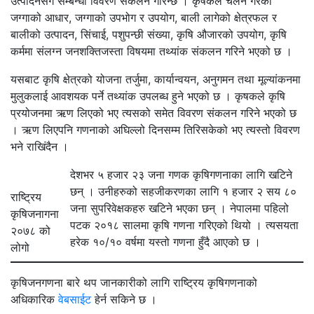
उत्पादनसँग सम्बन्धी विवरण संकलन गरिन्छ । कृषकले चलन गरेको
जग्गाको आधार, जग्गाको उपभोग र उपयोग, बाली लागेको क्षेत्रफल र
बालीको उत्पादन, सिंचाई, पशुपन्छी संख्या, कृषि औजारको उपयोग, कृषि
कर्ममा संलग्न जनशक्तिजस्ता विषयमा तथ्यांक संकलन गरिने भएको छ ।
यसबाट कृषि क्षेत्रको योजना तर्जुमा, कार्यान्वयन, अनुगमन तथा मूल्यांकनमा
मुलुकलाई आवशयक पर्ने तथ्यांक उपलब्ध हुने भएको छ । कृषकले कृषि
प्रयोजनमा ऋण लिएको भए त्यसको समेत विवरण संकलन गरिने भएको छ
। ऋण लिएपनि गणनाको अघिल्लो दिनसम्म तिरिसकेको भए त्यस्तो विवरण
भने राखिंदैन ।
देशभर ५ हजार २३ जना गणक कृषिगणनाका लागि खटिने
छन् । उनीहरुको सहजीकरणका लागि १ हजार २ सय ८०
राष्ट्रिय
जना सुपरिवेक्षकहरु खटिने भएका छन् । नेपालमा पहिलो
कृषिजनागना
पटक २०१८ सालमा कृषि गणना गरिएको थियो । त्यसयता
२०७८ को
हरेक १०/१० वर्षमा यस्तो गणना हुँदै आएको छ ।
लोगो
कृषिजनगणना बारे थप जानकारीको लागि राष्ट्रिय कृषिगणनाको
अधिकारिक
वेबसाईट
हेर्न सकिने छ ।