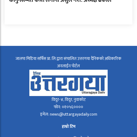
कानुनसम्मत कर्जा लगानी असुल गरौँ: अध्यक्ष ढकाल
जालपा मिडिया सर्भिस प्रा. लि द्वारा संचालित उत्तरगया दैनिकको अधिकारिक
अनलाईन पोर्टल
विदुर-४, विदुर, नुवाकोट
फोन: ०१०५६००००
इमेल: news@uttargayadaily.com
हाम्रो टिम