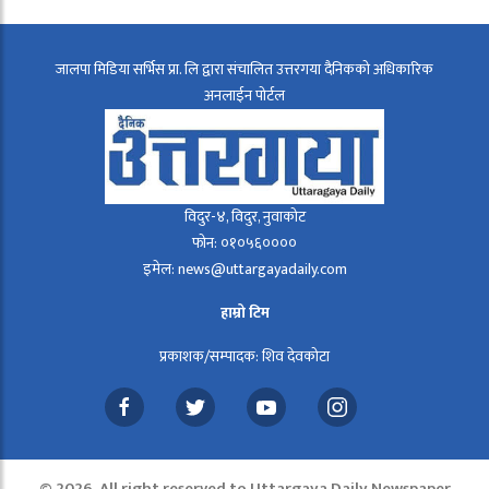
जालपा मिडिया सर्भिस प्रा. लि द्वारा संचालित उत्तरगया दैनिकको अधिकारिक
अनलाईन पोर्टल
विदुर-४, विदुर, नुवाकोट
फोन: ०१०५६००००
इमेल: news@uttargayadaily.com
हाम्रो टिम
प्रकाशक/सम्पादक: शिव देवकोटा
© 2026, All right reserved to Uttargaya Daily Newspaper