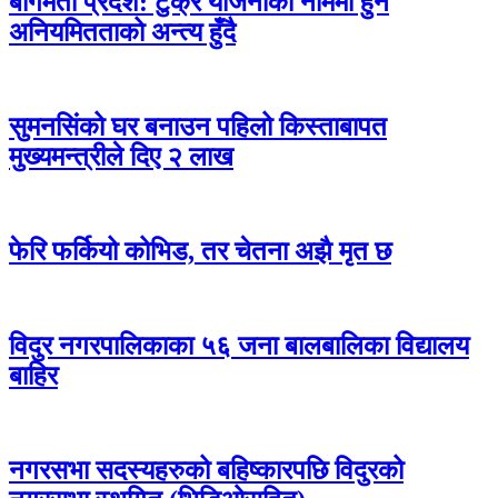
बागमती प्रदेश: टुक्रे योजनाका नाममा हुने
अनियमितताको अन्त्य हुँदै
सुमनसिंको घर बनाउन पहिलो किस्ताबापत
मुख्यमन्त्रीले दिए २ लाख
फेरि फर्कियो कोभिड, तर चेतना अझै मृत छ
विदुर नगरपालिकाका ५६ जना बालबालिका विद्यालय
बाहिर
नगरसभा सदस्यहरुको बहिष्कारपछि विदुरको