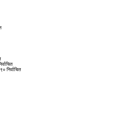
त
त
िर्वाचित
५९० निर्वाचित