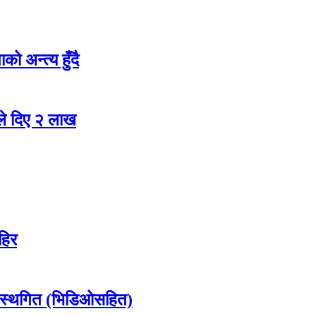
ो अन्त्य हुँदै
ले दिए २ लाख
हिर
 स्थगित (भिडिओसहित)