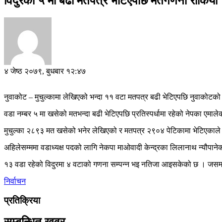
विदुरको ५ मा बढी मतपत्र भेटिएपछि मतगणना रोकियो
४ जेष्ठ २०७९, बुधबार १२:४७
नुवाकोट – मुचुल्कामा लेखिएको भन्दा ११ वटा मतपत्र बढी भेटिएपछि नुवाकोट
वडा नम्बर ५ मा खसेको मतभन्दा बढी भेटिएपछि प्रतिस्पर्धामा रहेको नेपका एमालेक
मुचुल्का २८९३ मत खसेको भनेर लेखिएको र मतपत्र २९०४ पेटिकामा भेटिएकाले व
अहिलेसम्ममा वडाध्यक्ष पदको लागि नेकपा माओवादी केन्द्रका लिलानाथ न्यौपाने
१३ वडा रहेको विदुरमा ४ वटाको गणना सम्पन्न भइ नतिजा आइसकेको छ । जसमा वड
निर्वाचन
प्रतिक्रिया