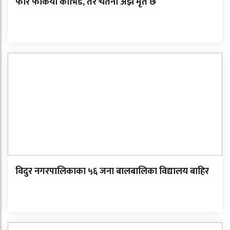
फेरि फर्कियो कोभिड, तर चेतना अझै मृत छ
विदुर नगरपालिकाका ५६ जना बालबालिका विद्यालय बाहिर