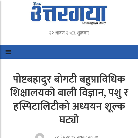
२२ श्रावण २०८३, शुक्रबार
पोष्टबहादुर बोगटी बहुप्राविधिक
शिक्षालयको बाली विज्ञान, पशु र
हस्पिटालिटीको अध्ययन शूल्क
घट्यो
११ जेष्ठ २०७९, बुधबार २०:३०