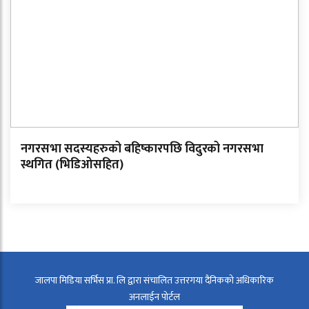
नगरसभा सदस्यहरुको बहिष्कारपछि विदुरको नगरसभा
स्थगित (भिडिओसहित)
जालपा मिडिया सर्भिस प्रा. लि द्वारा संचालित उत्तरगया दैनिकको अधिकारिक
अनलाईन पोर्टल