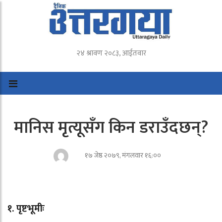
२४ श्रावण २०८३, आईतवार
मानिस मृत्यूसँग किन डराउँदछन्?
१७ जेष्ठ २०७९, मंगलवार १६:००
१. पृष्टभूमीः