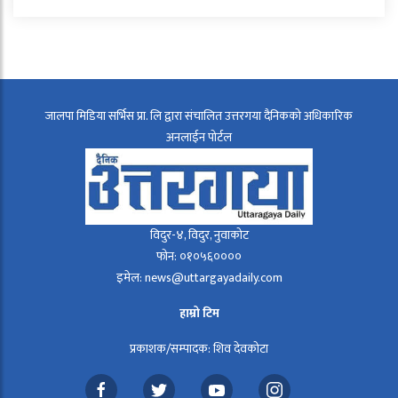
जालपा मिडिया सर्भिस प्रा. लि द्वारा संचालित उत्तरगया दैनिकको अधिकारिक
अनलाईन पोर्टल
विदुर-४, विदुर, नुवाकोट
फोन: ०१०५६००००
इमेल: news@uttargayadaily.com
हाम्रो टिम
प्रकाशक/सम्पादक: शिव देवकोटा