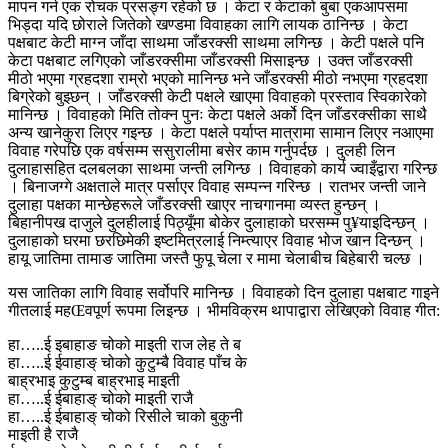
मापन गर्न एक रोचक प्रसङ्ग रहेको छ । केटा र केटाको बुबा एकआपसमा
भिड्दा यदि छोराले जितेको खण्डमा विवाहका लागि लायक ठानिन्छ । केटा
पक्षबाट केटी माग्न जाँदा साथमा जाँडरक्सी साथमा लगिन्छ । केटी पक्षले पनि
केटा पक्षबाट लगिएको जाँडरक्सीमा जाँडरक्सी मिसाइन्छ । उक्त जाँडरक्सी
मीठो भएमा ग्रहदशा राम्रो भएको मानिन्छ भने जाँडरक्सी मीठो नभएमा ग्रहदशा
बिग्रेको बुझ्छन् । जाँडरक्सी केटी पक्षले खाएमा विवाहको प्रस्ताव स्विकारेको
मानिन्छ । विवाहको मिति तोक्न पुनः केटा पक्षले अर्को दिन जाँडरक्सीका साथै
अन्य खानेकुरा लिएर गइन्छ । केटा पक्षले पर्याप्त मात्रामा सामान लिएर नआएमा
विवाह गरेपछि एक वर्षसम्म ससुरालीमा बसेर काम गर्नुपर्दछ । दुलही लिन
दुलाहासहित दलबलका साथमा जन्ती लगिन्छ । विवाहको कार्य ज्वाइँद्वारा गरिन्छ
। बिनाजग्गे अक्षताले मात्र पर्साएर विवाह सम्पन्न गरिन्छ । रातभर जन्ती जाने
दुलाहा पक्षका मान्छेहरूले जाँडरक्सी खाएर नाचगानमा व्यस्त हुन्छन् ।
बिहानीपख दाजुले दुलहीलाई पिठ्यूँमा बोकेर दुलाहाको घरसम्म पु¥याइदिन्छन् ।
दुलाहाको घरमा छरछिमेकी इष्टमित्रलाई निम्त्याएर विवाह भोज खान दिन्छन् ।
हायू जातिमा तामाङ जातिमा जस्तै फुपू चेला र मामा चेलाबीच बिहेबारी चल्छ ।
यस जातिका लागि विवाह सर्वोपरि मानिन्छ । विवाहको दिन दुलाहा पक्षबाट गाइने
गीतलाई महŒवपूर्ण रूपमा लिइन्छ । भीमविक्रम थापाद्वारा लेखिएको विवाह गीत:
हा…..ई इबाहाङ चोको माइती राज लेह ते ब
हा…..ई ईवाहाङ् चोको कुटुम्बै विवाह पाँच के
बाह्रभाइ कुटुम्ब बाह्रभाइ माइती
हा…..ई ईबाहाङ् चोको माइती राजै
हा…..ई ईबाहाङ् चोको रिसीले चाको बुकुनी
माइती है राजै