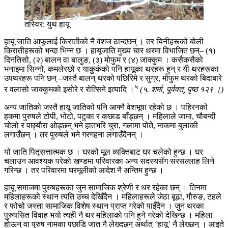
तस्विर: युथ हायू
हायू जाति आफूलाई किरातीको नै वंशज ठान्दछन् । तर यिनीहरूको बोली
किरातीहरूको भन्दा भिन्न छ । हायूजाति मुख्य चार थरमा विभाजित छन्– (१)
दिनतिसो, (२) बालन वा बालुङ, (३) मोफुम र (४) जाक्कुम । कसैकसैको
भनाइमा सिन्नो, कमलेस्छो र याकुकंको पनि हायूका थरहरू हुन् र यी थरहरूका
उपथरहरू पनि छन् –जस्तै बालन् थरको पछिरिमे र सुग्र, मोफुम थरको बिदाबारे
५
र वलासो जाक्कुमको इसोरे र रोत्सिने इत्यादि ।
(५. शर्मा, पूर्ववत्, पृष्ठ १२९ ।)
अन्य जातिको जस्तै हायू जातिको पनि आफ्नै वेशभूषा रहेको छ । पहिरनको
हकमा पुरुषले टोपी, भोटो, पटुका र कछाड बाँड्छन् । महिलाले जामा, चौबन्दी
चोलो र पछ्यौरा ओड्छन् भने हातभरि चुरा, गलामा पोते, नाकमा बुलाकी
लगाउँछन् । तर पुरुषले भने गरगहना लगाउँदैनन् ।
यो जाति पितृसत्तात्मक छ । घरको मूल व्यक्तिबाट घर चलेको हुन्छ । घर
चलाउन आवश्यक परेको खण्डमा परिवारका अन्य सदस्यसँग सरसल्लाह लिने
गरिन्छ । तर परिवारमा घरमूलीको आदेश नै अन्तिम हुन्छ ।
हायू समाजमा पुरुषहरूका जुन सामाजिक श्रेणी र थर रहेका छन् । तिनमा
महिलाहरूको स्थान त्यति उच्च देखिँदैन । महिलाहरूले जेठा बूढा, गौरुङ, टहले
र फोचो जस्ता सामाजिक विशेष स्थान प्राप्त गरेको पाइँदैन । जुन थरका
पुरुषसित विवाह भयो त्यही नै थर महिलाको पनि हुने गरेको देखिन्छ । महिला
होऊन् वा पुरुष नामका पछाडि जात नै लेख्दछन् अर्थात् ‘हायू’ नै लेख्छन् । आइते