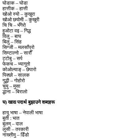
घोडाक – घोडा
हात्तीक – हात्ती
खोओ स्यो – कुखुरा
खोओ छयोमी – कुखुरी
चि चि – भँगेरो
हुओटा वइ – गिद्ध
विलु – बाघ
बिलु – सिंह
सिग्जी – मलसाँप्रो
सिम्टाल्नो – सारौँ
ट्टोबु – सर्प
फेकच – भ्यागुतो
कोओल्याङ् – छेपारो
पिक्छो – सालक
गुद्धी – गोहोरो
चुयु – मुसा
द्धाना – बिरालो
घ) खाद्य पदार्थ बुझाउने शब्दहरू
हायु भाषा – नेपाली भाषा
बुती : भात
बुलम् – दाल
लुसी – तरकारी
नाख्तीमु – ढिँडो