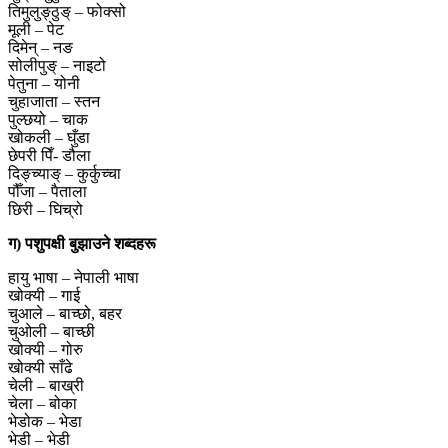
तिमुलुङ्ठुङ् – फोक्सो
मूली – पेट
दिमेन् – नङ
सोलीपुङ् – नाइटो
पेतुना – योनी
चुहाजाता – स्तन
पुल्छयो – चाक
खोकली – घुँडा
छेपरी पिँ- डौला
दिङ्च्याङ् – कुर्कुच्चा
पौँजा – पैताला
छिरी – घिच्रो
ग) पशुपक्षी बुझाउने शब्दहरू
हायु भाषा – नेपाली भाषा
खोक्यी – गाई
चुआले – बाच्छो, बहर
चुओली – बाच्छी
खोक्यी – गोरु
खोक्यी साँढे
चेली – बाख्री
चेला – बोका
भेडोक – भेडा
भेडी – भेडी