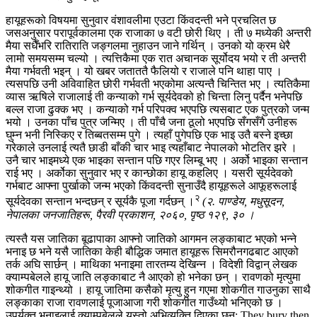
हायूहरूको विषयमा सुनुवार वंशावलीमा एउटा किंवदन्ती भने प्रचलित छ
जसअनुसार परापूर्वकालमा एक राजाका ७ वटी छोरी थिए । ती ७ मध्येकी अन्तरी
मैया सधैँभरि रातिराति जङ्गलमा नुहाउन जाने गर्थिन् । उनको यो क्रम धेरै
लामो समयसम्म चल्यो । त्यत्तिकैमा एक रात अचानक सूर्योदय भयो र ती अन्तरी
मैया गर्भवती भइन् । यो खबर जताततै फैलियो र राजाले पनि थाहा पाए ।
त्यसपछि उनी अविवाहित छोरी गर्भवती भएकोमा अत्यन्तै चिन्तित भए । त्यतिकैमा
व्यास ऋषिले राजालाई ती कन्याको गर्भ सूर्यदेवको हो चिन्ता लिनु पर्दैन भनेपछि
बल्ल राजा ढुक्क भए । कन्याको गर्भ परिपक्व भएपछि त्यसबाट एक पुत्रको जन्म
भयो । उनका पाँच पुत्र जन्मिए । ती पाँचै जना ठूलो भएपछि सँगसँगै उनीहरू
घुम्न भनी निस्किए र तिब्बतसम्म पुगे । त्यहाँ पुगेपछि एक भाइ उतै बस्ने इच्छा
गरेकाले उनलाई त्यतै छाडी बाँकी चार भाइ त्यहाँबाट नेपालको भोटतिर झरे ।
उनै चार भाइमध्ये एक भाइका सन्तान पछि गएर लिम्बू भए । अर्को भाइका सन्तान
राई भए । अर्कोका सुनुवार भए र कान्छोका हायू कहलिए । यसरी सूर्यदेवको
गर्भबाट आफ्ना पुर्खाको जन्म भएको किंवदन्ती सुनाउँदै हायूहरूले आफूहरूलाई
२
सूर्यदेवका सन्तान भन्दछन् र सूर्यकै पूजा गर्दछन् ।
(२. पाण्डेय, मधुसूदन,
नेपालका जनजातिहरू, पैरवी प्रकाशन, २०६०, पृष्ठ १२९, ३० ।
त्यस्तै यस जातिका बूढापाका आफ्नो जातिको आगमन लङ्काबाट भएको भन्ने
भनाइ छ भने यसै जातिका केही बौद्धिक जमात हायूहरू सिमरौनगढबाट आएको
तर्क अघि सार्छन् । माथिका भनाइमा तारतम्य देखिन्न । विदेशी विद्वान् लेखक
क्याम्पबेलले हायू जाति लङ्काबाट नै आएको हो भनेका छन् । रावणको मृत्युमा
शोकगीत गाइन्थ्यो । हायू जातिमा कसैको मृत्यु हुन गएमा शोकगीत गाउनुका साथै
लङ्काका राजा रावणलाई पूजाआजा गरी शोकगीत गाउँथ्यो भनिएको छ ।
उपर्युक्त भनाइलाई क्याम्पबेलले यस्तो अभिव्यक्ति दिएका छन्: They bury then