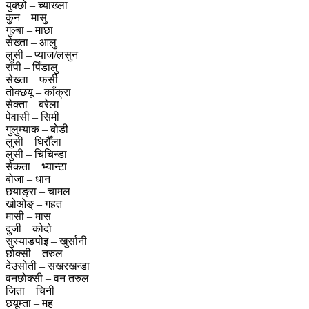
युक्छो – च्याख्ला
कुन – मासु
गुल्बा – माछा
सेख्ता – आलु
लुसी – प्याज/लसुन
राँपी – पिँडालु
सेख्ता – फर्सी
तोक्छयू – काँक्रा
सेक्ता – बरेला
पेवासी – सिमी
गुलुम्याक – बोडी
लुसी – घिरौँला
लुसी – चिचिन्डा
सेकता – भ्यान्टा
बोजा – धान
छयाङ्रा – चामल
खोओङ् – गहत
मासी – मास
दुजी – कोदो
सुस्याङपोइ – खुर्सानी
छोक्सी – तरुल
देउसोती – सखरखन्डा
वनछोक्सी – वन तरुल
जिता – चिनी
छयूम्ता – मह