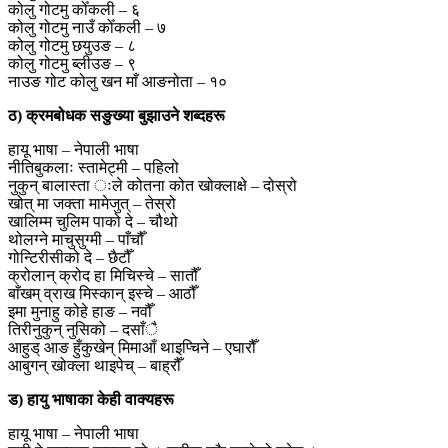
कोलु गोटमु कोँकली – ६
कोलु गोटमु नाउँ कोँकली – ७
कोलु गोटमु छयुउङ – ८
कोलु गोटमु ब्लीउङ – ९
नाउङ गोट कोलु खन माँ आङनोता – १०
ठ) क्रमबोधक सङुख्या बुझाउने शब्दहरू
हायू भाषा – नेपाली भाषा
नीतिबुकलाः स्तामेट्मी – पहिलो
नुकुन् बालास्ता ःले कोतना कोत खोक्लाक्षे – दोस्रो
खोत् मा जक्ता मामेजुत् – तेस्रो
खालिम्म चुलिम पाको दे – चौथो
थोलग्ने माचुसुग्मी – पाँचौँ
गोन्टिरीसीको दे – छैटौँ
क्रोलान् क्रोद हा मिचिस्चे – सातौँ
बाँखम् व्राख मिस्कान् इस्चे – आठौँ
इमा मुनाहु कोहे हाङ – नवौँ
तिरीनुकुन् नुसिको – दसाँै
आहुड् आङ हुँकुखेन् मिमाआँ थाइप्चिने – एघारौँ
आबुगन् खोक्ला थाइपेच् – बाह्रौँ
ड) हायु भाषाका केही वाक्यहरू
हायू भाषा – नेपाली भाषा