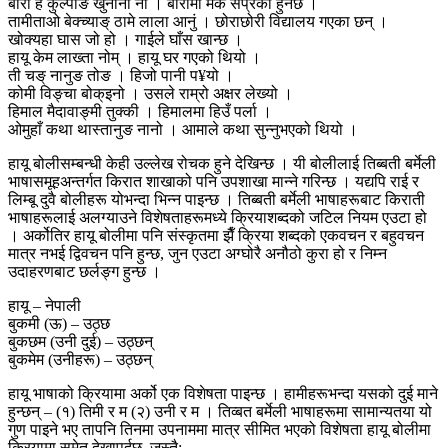
बारी हे कुल्पाङ खुनाना नो । बारीमा मकै सप्रेको हुनेछ ।
तामीताओ बेक्च्याङ् ठामे लाला आनुं । छोराछोरी विद्यालय गएका छन् ।
खोक्यहा घास जो हो । गाईले घाँस खान्छ ।
हायू केम लाख्ता नोम् । हायू घर गएको थियो ।
ती चङ् नानुङ तोङ । हिजो पानी प¥यो ।
कोमी विङ्चा बोक्इनो । उसले राम्रो अक्षर लेख्यो ।
हिमाल मैदावाङ्मी तुक्की । हिमालमा हिउँ पर्ला ।
ओमुहाँ कथा थास्तानुङ नानो । आमाले कथा सुन्नुभएको थियो ।
हायू बोलीसम्बन्धी केही उल्लेख रोचक हुने देखिन्छ । यी बोलीलाई तिब्बती बर्मेली
भाषासमूहअन्तर्गत किरात शाखाको पनि उपशाखा मान्ने गरिन्छ । यद्यपि राई र
लिम्बू दुवै बोलीहरू योभन्दा भिन्न पाइन्छ । तिब्बती बर्मेली भाषाहरूबाट किराती
भाषाहरूलाई अलग्याउने विशेषताहरूमध्ये क्रियाशब्दको जटिल नियम एउटा हो
। अर्कोतिर हायू बोलीमा पनि संस्कृतमा झैँ क्रिया शब्दको एकवचन र बहुवचन
मात्र नभई द्विवचन पनि हुन्छ, जुन एउटा अग्घोरै अनौठो कुरा हो र निम्न
उदाहरणबाट छर्लङ्ग हुन्छ ।
हायू – नेपाली
बुकमी (ऊ) – उठ्छ
बुकछम (उनी दुई) – उठ्छन्
बुकमेम (उनीहरू) – उठ्छन्
हायू भाषाको क्रियामा अर्को एक विशेषता पाइन्छ । हामीहरूभन्दा यसको दुई माने
हुन्छन् – (१) तिमी र म (२) उनी र म । तिव्बत बर्मेली भाषाहरूमा सामान्यतया यो
गुण पाइने भए तापनि तिनमा उपनाममा मात्र सीमित भएको विशेषता हायू बोलीमा
क्रियामा समेत देखापर्दछ, जस्तै: