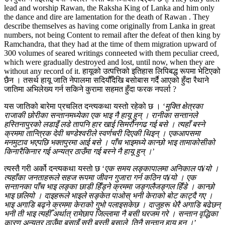
lead and worship Rawan, the Raksha King of Lanka and him only
the dance and dire are lamentation for the death of Rawan . They
describe themselves as having come originally from Lanka in great
numbers, not being Content to remail after the defeat of then king by
Ramchandra, that they had at the time of them migration upward of
300 volumes of seared writings conneeted with them peculiar creed,
which were gradually destroyed and lost, until now, when they are
without any record of it. हायूको उत्पत्तिको इतिहास लिपिबद्ध रूपमा भेटिएको
छैन । तसर्थ हायू जाति नेपालमा सदियौँदेखि बसोबास गर्दै आएको हुँदा रैथाने
जातिमा अभिलेख्य गर्न सकिने कुरामा सहमत हुँदा फरक नपर्ला ?
यस जातिको बारेमा प्रचलित दन्त्यकथा यस्तो रहेको छ । ‘
मुक्ति क्षेत्रका
राजाकी छोरीका सन्तानमध्येका एक भाइ नै हायू हुन् । रानीका सन्तानले
हस्तिनापुरको लडाइँ लडे तापनि हार खाई सिमरौनगढ गई बसे । त्यहाँ बस्ने
क्रममा तान्त्रिक देवी चण्डेश्वरीले स्वर्णचरी दिएकी थिइन् । एकआपसमा
मनमुटाव भएपछि भक्तपुरमा आई बसे । पाँच भाइमध्ये कान्छो भाइ तामाकोसीको
किनारैकिनार गई अन्यत्र ठाउँमा गई बस्ने नै हायू हुन् ।
’
त्यस्तै गरी अर्को दन्त्यकथा यस्तो छ ‘
एक समय लङ्कापालमा अनिकाल प¥यो ।
त्यहाँका जनताहरूले सहज रूपमा जीवन गुजारा गर्न कठिन प¥यो । एक
सन्तानका पाँच भाइ लङ्का छाडी हिँड्ने क्रममा जङ्गलैजङ्गल हिँडे । कान्छो
भाइ छलियो । दाइहरूले भाइले सङ्केत पाओस् भनी केराको बोट काट्दै गए ।
भाइ अगाडि बढ्ने क्रममा केराको गुभो पलाइसकेछ । दाजुहरू धेरै अगाडि बढेछन्
भनी ती भाइ त्यहीँ अर्थात् रामेछाप जिल्लामा नै बसी घरजम गरे । सन्तान वृद्धिका
कारण अन्यत्र ठाउँमा बसाइँ सरी बस्ती बसाले, तिनै सन्तान हायू हुन् ।
’