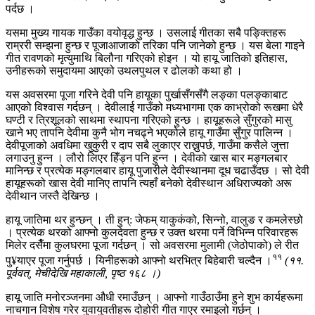
पर्दछ ।
यसमा मुख्य गायक गाउँका वयोवृद्ध हुन्छ । उसलाई गीतका सबै पङ्क्तिहरू
राम्ररी सम्झना हुन्छ र पूजाआजाको तरिका पनि जानेको हुन्छ । यस बेला गाइने
गीत रावणको मृत्युमाथि बिलौना गरिएको होइन । यो हायू जातिको इतिहास,
उनीहरूको समुदायमा आएको उथलपुथल र ढोलको कथा हो ।
यस अवसरमा पूजा गरिने देवी पनि हायूका पुर्खासँगसँगै लङ्का पलङ्काबाट
आएको विश्वास गर्दछन् । देवीलाई गाउँको मध्यभागमा एक काभ्रोको रूखमा धेरै
घण्टी र त्रिशूलको साथमा स्थापना गरिएको हुन्छ । हायूहरूले सुँगुरको मासु
खाने भए तापनि देवीमा कुनै भोग नचढ्ने भएकोले हायू गाउँमा सुँगुर पालिन्न ।
देवीपूजाको अवधिमा खुकुरी र दाप सबै लुकाएर राख्नुपर्छ, गाउँमा कसैले जुत्ता
लगाउनु हुन्न । लौरो लिएर हिँड्न पनि हुन्न । देवीको खास बार मङ्गलबार
मानिन्छ र प्रत्येक मङ्गलबार हायू पुजारीले देवीस्थानमा दूध चढाउँदछ । सो देवी
हायूहरूको खास देवी मानिए तापनि त्यहाँ बनेको देवीस्थान अधिराज्यको अरू
देवीथान जस्तै देखिन्छ ।
हायू जातिमा थर हुन्छन् । ती हुन्: जेफम् याकुकंको, सिन्नो, वालुङ र कमलेस्छो
। प्रत्येक थरको आफ्नो कुलदेवता हुन्छ र उक्त थरमा पर्ने विभिन्न परिवारहरू
मिलेर दसैँमा कुलघरमा पूजा गर्दछन् । सो अवसरमा मुलामी (जेठोपाको) ले रीत
११
पु¥याएर पूजा गर्नुपर्छ । यिनीहरूको आफ्नो थरभित्र बिहेबारी चल्दैन ।
(११.
पूर्ववत्, मेचीदेखि महाकाली, पृष्ठ १६८ ।)
हायू जाति मनोरञ्जनमा औधी रमाउँछन् । आफ्नो गाउँठाउँमा हुने शुभ कार्यहरूमा
नाचगान विशेष गरेर युवायुवतीहरू दोहोरी गीत गाएर रमाइलो गर्छन् ।