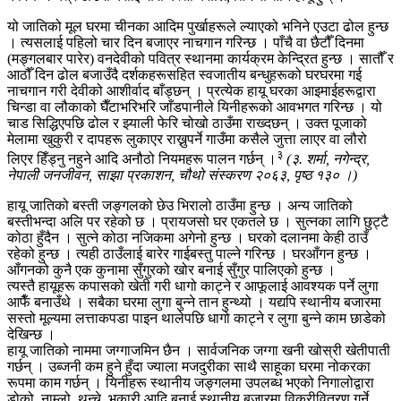
यो जातिको मूल घरमा चीनका आदिम पुर्खाहरूले ल्याएको भनिने एउटा ढोल हुन्छ
। त्यसलाई पहिलो चार दिन बजाएर नाचगान गरिन्छ । पाँचै वा छैटौँ दिनमा
(मङ्गलबार पारेर) वनदेवीको पवित्र स्थानमा कार्यक्रम केन्द्रित हुन्छ । सातौँ र
आठौँ दिन ढोल बजाउँदै दर्शकहरूसहित स्वजातीय बन्धुहरूको घरघरमा गई
नाचगान गरी देवीको आशीर्वाद बाँड्छन् । प्रत्येक हायू घरका आइमाईहरूद्वारा
चिन्डा वा लौकाको घैँटाभरिभरि जाँडपानीले यिनीहरूको आवभगत गरिन्छ । यो
चाड सिद्धिएपछि ढोल र झ्याली फेरि चोखो ठाउँमा राख्दछन् । उक्त पूजाको
मेलामा खुकुरी र दापहरू लुकाएर राख्नुपर्ने गाउँमा कसैले जुत्ता लाएर वा लौरो
३
लिएर हिँड्नु नहुने आदि अनौठो नियमहरू पालन गर्छन् ।
(३. शर्मा, नगेन्द्र,
नेपाली जनजीवन, साझा प्रकाशन, चौथो संस्करण २०६३, पृष्ठ १३० ।)
हायू जातिको बस्ती जङ्गलको छेउ भिरालो ठाउँमा हुन्छ । अन्य जातिको
बस्तीभन्दा अलि पर रहेको छ । प्रायजसो घर एकतले छ । सुत्नका लागि छुट्टै
कोठा हुँदैन । सुत्ने कोठा नजिकमा अगेनो हुन्छ । घरको दलानमा केही ठाउँ
रहेको हुन्छ । त्यही ठाउँलाई बारेर गाईबस्तु पाल्ने गरिन्छ । घरआँगन हुन्छ ।
आँगनको कुनै एक कुनामा सुँगुरको खोर बनाई सुँगुर पालिएको हुन्छ ।
त्यस्तै हायूहरू कपासको खेती गरी धागो काट्ने र आफूलाई आवश्यक पर्ने लुगा
आफैँ बनाउँथे । सबैका घरमा लुगा बुन्ने तान हुन्थ्यो । यद्यपि स्थानीय बजारमा
सस्तो मूल्यमा लत्ताकपडा पाइन थालेपछि धागो काट्ने र लुगा बुन्ने काम छाडेको
देखिन्छ ।
हायू जातिको नाममा जग्गाजमिन छैन । सार्वजनिक जग्गा खनी खोस्री खेतीपाती
गर्छन् । उब्जनी कम हुने हुँदा ज्याला मजदुरीका साथै साहूका घरमा नोकरका
रूपमा काम गर्छन् । यिनीहरू स्थानीय जङ्गलमा उपलब्ध भएको निगालोद्वारा
डोको, नाम्लो, थुन्चे, भकारी आदि बनाई स्थानीय बजारमा विक्रीवितरण गर्ने