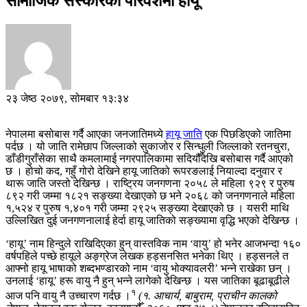
सामाजिक संस्कारका परिवेशमा हायू
२३ जेष्ठ २०७९, सोमबार १३:३४
नेपालमा बसोबास गर्दै आएका जनजातिमध्ये
हायू जाति
एक पिछडिएको जातिमा
पर्दछ । यो जाति रामेछाप जिल्लाको सुकाजोर र सिन्धुली जिल्लाको रतनचुरा,
डाँडीगुराँसेका साथै कमलामाई नगरपालिकामा सदियौँदेखि बसोबास गर्दै आएको
छ । होचो कद, गहुँ गोरो देखिने हायू जातिको रूपरङलाई नियाल्दा दनुवार र
थारू जाति जस्तो देखिन्छ । राष्ट्रिय जनगणना २०५८ ले महिला ९२९ र पुरुष
८९२ गरी जम्मा १८२१ सङ्ख्या देखाएको छ भने २०६८ को जनगणनाले महिला
१,५२४ र पुरुष १,४०१ गरी जम्मा २९२५ सङ्ख्या देखाएको छ । यसरी माथि
उल्लिखित दुई जनगणनालाई हेर्दा हायू जातिको सङ्ख्यामा वृद्धि भएको देखिन्छ ।
‘हायू’ नाम हिन्दुले राखिदिएका हुन् वास्तविक नाम ‘वायु’ हो भनेर आजभन्दा १६०
वर्षपहिले पच्छे हायूले अङ्ग्रेज लेखक हड्सनसित भनेका थिए । हड्सनले त
आफ्नो हायू भाषाको शब्दभण्डारको नाम ‘वायु भोक्यावलरी’ भन्ने राखेका छन् ।
उनलाई ‘हायू’ हरू वायु नै हुन् भन्ने लागेको देखिन्छ । यस जातिका बूढाबूढीले
१
आज पनि वायु नै उच्चारण गर्दछ ।
(१. आचार्य, बाबुराम, प्राचीन कालको