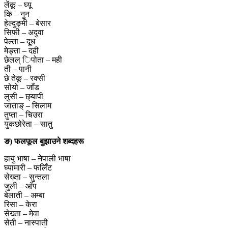
लेंकू – घ्यू
कि – नुन
हेल्दुङ्मी – बेसार
सिफी – अदुवा
पेल्ता – दूध
मेङ्ता – दही
छेलल् िपोता – मही
ती – पानी
छे तेकू – रक्सी
सोयो – जाँड
लुसी – छ्यापी
जाताङ् – सिलाम
तुप्ता – चिउरा
युकछोरेता – सातु
ङ) फलफूल बुझाउने शब्दहरू
हायु भाषा – नेपाली भाषा
घ्यामारी – फलिँट
सेख्ता – सुन्तला
जुली – आँप
बेलाती – अम्बा
रिसा – केरा
सेख्ता – मेवा
सेती – नास्पाती