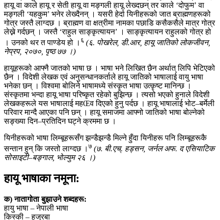
हायू वा काले हायू र सेती हायू वा मङ्गली हायू लेख्दछन् तर काले ‘दोफुम’ वा
मङ्गली ‘यहकुम’ भनेर लेख्दैनन् । यसरी हेर्दा यिनीहरूको जात ब्राह्मणहरूको
गोत्र जस्तै लाग्दछ । ब्राह्मण वा क्षत्रीमा नामका पछाडि कसैकसैले मात्र गोत्र
लेख्ने गर्दछन् । जस्तै ‘राहुल साङ्कृत्यायन’ । साङ्कृत्यायन राहुलको गोत्र हो
६
। उनको थर त पाण्डेय हो ।
(६. पोखरेल, डी.आर, हायू जातिको लोकजीवन,
नेप्रप, २०७०, पृष्ठ ७७ ।)
हायूहरूको आफ्नै जातको भाषा छ । भाषा भने लिखित छैन अर्थात् लिपि भेटिएको
छैन । विदेशी लेखक एवं अनुसन्धानकर्ताले हायू जातिको भाषालाई वायु भाषा
भनेका छन् । विश्वमा बोलिने भाषामध्ये संस्कृत भाषा उत्कृष्ट मानिन्छ ।
संस्कृतमा भन्दा हायू भाषा परिष्कृत रहेको बुझिन्छ । त्यसो भएको हुनाले विदेशी
लेखकहरूले यस भाषालाई महŒव दिएको हुनु पर्दछ । हायू भाषालाई भोट–बर्मेली
परिवार मान्दै आएका पनि छन् । हायू समाजमा आफ्नो जातिको भाषा बोल्नेको
सङ्ख्या दिन–प्रतिदिन घट्ने क्रममा छ ।
यिनीहरूको भाषा लिम्बूहरूसँग झन्डैझन्डै मिल्ने हुँदा यिनीहरू पनि लिम्बूहरूकै
७
सन्तान हुन् कि जस्तो लाग्दछ ।
(७. बी.एच्. हड्सन, जर्नल अफ. द एसियाटिक
सोसाइटी–बङ्गाल, भोल्युम २६ ।)
हायू भाषाका नमूना:
क) नातागोता बुझाउने शब्दहरू:
हायु भाषा – नेपाली भाषा
किस्की – हजुरबा