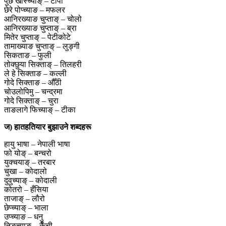
पुछे खोस्च्याङ् – टोपी
छेरे पोप्च्याङ – मफलर
आनिरख्याङ चुप्ताङ् – चोलो
आनिरख्याङ चुप्ताङ् – ब्रा
मितेर चुप्ताङ् – पेटीकोटे
तामाख्याङ चुप्ताङ् – लुङ्गी
सिकताङ – फुली
तोक्छुया सिक्ताङ् – तिलहरी
ले हे सिक्ताङ – कल्ली
गोदे सिक्ताङ – औँठी
चोउलोपिमु – चन्द्रमा
गोदे सिक्ताङ् – चुरा
ताङलागे फिच्याङ् – टीका
ज) हातहतियार बुझाउने शब्दहरू
हायु भाषा – नेपाली भाषा
फो योङ् – बन्चरो
युक्चयाङ् – तरबार
चुखा – कोदालो
दुवुच्याङ् – कोदाली
कोतरो – हँसिया
ताजाङ् – लौरो
छेप्च्याङ् – भाला
उप्च्याङ – धनु
तिङ्च्याङ – कैँची