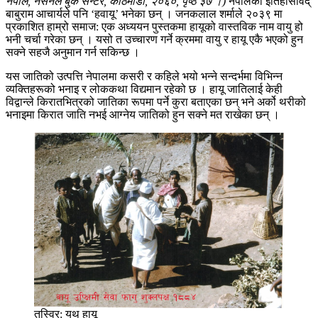
नेपाल, नेसनल बुक सेन्टर, काठमाडौँ, २०६०, पृष्ठ ३७ ।)
नेपालका इतिहासविद्
बाबुराम आचार्यले पनि ‘हवायू’ भनेका छन् । जनकलाल शर्माले २०३९ मा
प्रकाशित हाम्रो समाज: एक अध्ययन पुस्तकमा हायूको वास्तविक नाम वायु हो
भनी चर्चा गरेका छन् । यसो त उच्चारण गर्ने क्रममा वायु र हायू एकै भएको हुन
सक्ने सहजै अनुमान गर्न सकिन्छ ।
यस जातिको उत्पत्ति नेपालमा कसरी र कहिले भयो भन्ने सन्दर्भमा विभिन्न
व्यक्तिहरूको भनाइ र लोककथा विद्यमान रहेको छ । हायू जातिलाई केही
विद्वान्ले किरातभित्रको जातिका रूपमा पर्ने कुरा बताएका छन् भने अर्को थरीको
भनाइमा किरात जाति नभई आग्नेय जातिको हुन सक्ने मत राखेका छन् ।
तस्विर: युथ हायू