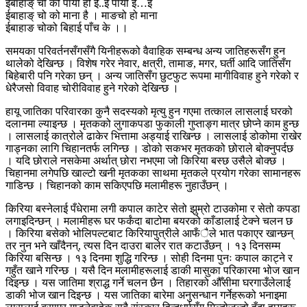
ईबाहाङ् चो को पायी ही ई..ई पायी ई…ई
ईबाहाङ् चो को माना है । माङचो हो माना
ईबाहाङ चोको बिहाई पाँच के ।।
समयका परिवर्तनसँगसँगै यिनीहरूको वैवाहिक सम्बन्ध अन्य जातिहरूसँग हुन
थालेको देखिन्छ । विशेष गरेर नेवार, क्षत्री, तामाङ, मगर, घर्ती आदि जातिसँग
बिहेबारी पनि गरेका छन् । अन्य जातिसँग छुटफुट रूपमा मागीविवाह हुने गरेको र
धेरैजसो विवाह चोरीविवाह हुने गरेको देखिन्छ ।
हायू जातिका परिवारका कुनै सदस्यको मृत्यु हुन गएमा तत्काल लासलाई घरको
दलानमा ल्याइन्छ । मृतकको लुगाकपडा फुकाली गुप्ताङ्ग मात्र छोप्ने काम हुन्छ
। लासलाई कात्रोले ढाकेर भित्तामा अड्याई राखिन्छ । लासलाई डोकोमा राखेर
गाड्नका लागि चिहानतर्फ लगिन्छ । डोको सकभर मृतकको छोराले बोक्नुपर्दछ
। यदि छोराले नसकेमा अर्थात् छोरा नभएमा जो किरिया बस्छ उसैले बोक्छ ।
चिहानमा लगेपछि खाल्टो खनी मृतकका साथमा मृतकले प्रयोग गरेका सामानहरू
गाडिन्छ । चिहानको काम सकिएपछि मलामीहरू नुहाउँछन् ।
किरिया बस्नेलाई पँधेरामा लगी कपाल काटेर सेतो झुम्रो टाउकोमा र सेतो कपडा
लगाइदिन्छन् । मलामीहरू घर फर्कंदा बाटोमा बयरको काँडालाई टेक्ने चलन छ
। किरिया बसेको भोलिपल्टबाट किरियापुत्रीले आफँैले भात पकाएर खान्छन्
तर नुन भने खाँदैनन्, त्यस दिन दाउरा बालेर रात कटाउँछन् । १३ दिनसम्म
किरिया बसिन्छ । १३ दिनमा शुद्धि गरिन्छ । सोही दिनमा पुनः कपाल काट्ने र
गहुँत खाने गरिन्छ । यसै दिन मलामीहरूलाई डाकी मासुका परिकारमा भोज खान
दिइन्छ । यस जातिमा श्राद्ध गर्ने चलन छैन । तिहारको औँसीमा घरगाउँलेलाई
डाकी भोज खान दिइन्छ । यस जातिका बारेमा अनुसन्धान गर्नेहरूको भनाइमा