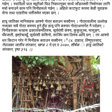
गर्छन् । स्वादिलो फल च्यूरीको घिउ निकाल्नुका साथै जाँडरक्सी निर्माणका लागि
मर्चा बनाउने काम पनि यिनीहरूले गर्छन् । अहिले फाटफुट रूपमा केही युवाहरू
सेना तथा प्रहरीमा भर्तीसमेत भएका छन् ।
हायू जातिका मानिसहरू आफ्नो गोत्र बताउन सक्दैनन् । गोत्रावलीमा उल्लेख
नभएका सबै गोत्र कश्यप हुने हुँदा हायू पनि कश्यप गोत्रअन्तर्गत नै पर्दछन् ।
यिनीहरूका थरहरू ढकालकमलिश्च, सूर्यवंशी कंश्य, कुकुलुञ्च, यासुङ्ग,
भँंवजाती, इश्रेचाखुँ, सूर्यवंशी कंशिनो, सार्जिप कम लिश्च आदि छन् । तर आफ्नो
४
थर किटान गरेर नै यिनीहरू बताउन सक्दैनन् ।
(४. दाहाल, विष्णुप्रसाद,
नेपालका जातीय संस्कार, खण्ड २ ने.प्र.प २०७०, शीर्षक ः हायू जातिको
संस्कार, पृष्ठ ३१६ ।)