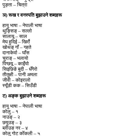
पुङ्ता – चित्रा
ञ) रूख र वनस्पति बुझाउने शब्दहरू
हायु भाषा – नेपाली भाषा
थुङ्सिङ् – सल्लो
सालायू – साल
मेघ हुदिई – खिर्रो
खोथङ् गाँ – गहते
दानाकेर्वा – घाँस
चुराङ् – भलायो
पिप्छयू – काइँयो
सिइछिङे बुदी – धँगेरो
तीतुक्षी – पानी अमला
जीवी – कोइरालो
स्यूँडी कक – सिउँडी
ट) अङ्क बुझाउने शब्दहरू
हायु भाषा – नेपाली भाषा
कोलु – १
नाउङ् – २
छयुउङ् – ३
ब्लीउङ नर – ४
कोलु गोट कोँकली – ५