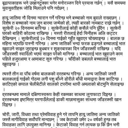
बूढापाकाहरू भने उखानटुक्का भनेर मनोरञ्जन दिने प्रयास गर्छन् । यसै समयमा
युवायुवतीहरू जोडि मिलाउने पनि गर्दछन् ।
हायू जातिमा नौ दिनमा न्वारान गर्ने गरिन्छ भने बच्चाको नाम बुवाले राख्दछन् ।
विशेष त बच्चाको नाम जुन बारमा जन्मेको हो, त्यही बारको नामबाट राख्ने गर्छन् ।
सुत्केरी २० दिनसम्म बारिन्छ । सुत्केरीलाई कोही कसैले पनि छुँदैन । सुत्केरी
घरको बाहिरी कोठामा राखिन्छ । यस्तो रीतलाई हेर्दा यिनीहरू अलि कट्टर
देखिन्छन् । सुत्केरीलाई २० दिनमा गाईको गहुँत खुवाएर चोख्याइन्छ । बालक छ
महिना भएपछि पास्नी गरिन्छ । अन्य जातिको भन्दा फरक ढङ्गले बच्चालाई भात
खुवाउने साइत जुराइन्छ बुधबार र शुक्रबारका दिन जाँडरक्सी राखिन्छ । यदि
जाँडरक्सी स्वादिलो भएमा साइत परेको मानिन्छ । बच्चालाई भात खुवाउने काम
पहिले हजुरआमा र आमाबाट सुरु गरिन्छ । चाँदीको डबलले बच्चालाई भात
खुवाइन्छ ।
त्यस्तै तीन वा पाँच वर्षमा बालकको व्रतबन्ध गरिन्छ । अन्य जातिको जस्तै
बालकलाई गाईको गोठमा लगी पशु बाँध्ने डोरीले बाँधी मामाद्वारा केश काटिन्छ ।
काटिएको कपाल चेलीबेटीले सालको टपरीमा थापी अमलाको बोटमुनि सेलाइन्छ
।
व्रतबन्धमा मामाले दक्षिणास्वरूप केही रकमका साथमा लुगाफाटा दिइन्छ ।
व्रतबन्धमा इष्टमित्र घरगाउँलेलाई डाकी माछामासुका साथमा जाँडरक्सी खान
दिइन्छ ।
चोरी, जारी, विधवा तथा प्रेमविवाह हुने गरे तापनि हायू जातिमा अन्य जातिको
जस्तै मागीविवाह सर्वोपरि मान्दछन् । जब केटाको उमेर २० वर्षको हुन्छ तब
विवाहका लागि उपयुक्त मानिन्छ । केटाको विवाह गर्न लायक छ कि छैन भनी