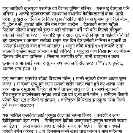
हायू जातिको कुलपूजा प्रत्येक वर्ष वैशाख पूर्णिमा गरिन्छ । यसलाई देउपूजा पनि
भनिन्छ । आफ्नो कुलदेवताको साथसाथै स्थानीय देवीदेवतालाई बोका, पाठी,
परेवा, कुखुरा आदिको बलि दिएर धूपबत्तीसहित गरिने यस पूजामा पुजारीले बोल्नु
हँुदैन र सँुगुरको बलि पनि यस पर्वमा चल्दैन । देवताको रूपमा गहुँको
पिठोको सोल्मा बनाइएको हुन्छ र यही सोल्मामा पर्ने गरी बलि दिएको बस्तुको
रगतको सिर्का पारिन्छ । यसपछि धूप र साल धूप, बाटेको धूप वा गाईको नौनीको
धूप हाल्दछन् र जग्गामा राखेको धनुमा यस दिन देउ बर्सेको मानिन्छ र पुजारी वा
अरूलाई धनुद्वारा वाण हान्न लगाइन्छ । धनुमा ताँदो चढाई १० हातजति टाढा
सालको रूखमा एउटा निसान बनाई हानिन्छ । धनुद्वारा वाण निसानमा नलागेसम्म
दिनभर पनि वाण हानिन्छ । निसाना लागेपछि जाँड, पानी चढाइन्छ र उक्त
१०
पूजाका सामानलाई सफा र सुग्घर स्थानमा लगी सेलाइन्छ ।
(१०. पूर्ववत्,
दाहाल, पृष्ठ ३२३ ।)
हायू समाजमा भूतप्रेत रहेको विश्वास गर्छन् । मान्छे सुतेको बेलामा आत्मा घुम्न
जान्छ । मान्छेको मृत्यु हुन गएमा उसको शरीर मात्र त्याग हुने तर आत्मा अमर
रहन जान्छ र मृतात्मा नै प्रेत हो भन्ने ठान्छन् हायू जाति । तसर्थ मृतकको
रीतअनुसार दाहसंस्कार गर्नुका साथै एक वर्ष दुःख बार्ने गर्छन् । उनीहरू बिरामी
परेको बेला भूत लागेको सम्झन्छन् । तान्त्रिक विधिद्वारा झारफुक गरेमा निको
हुने धारणा राख्दछन् ।
यस जातिले कुलदेवतालाई प्रमुख देवताको रूपमा लिन्छ । वनदेवी र अन्य
देवीदेवताको पूजा गर्छन् । यिनीहरूले देवीको जात्रालाई प्रमुख चाडको रूपमा
मनाउँछन् । त्यस बखत नाचगान, कीर्तन भजन गर्ने गर्छन् । गीतमा रावणले
हारेको वर्णन गरिन्छ । ८/९ दिनसम्म मान्ने उक्त चाड फागुन र माघ महिनामा