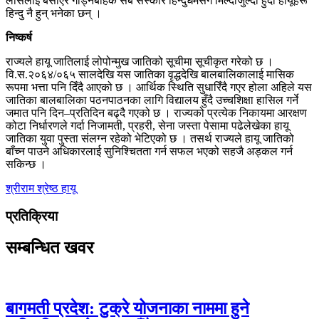
लासलाई बसाएर गाड्नेबाहेक सबै संस्कार हिन्दुधर्मसँग मिल्दोजुल्दो हुँदा हायूहरू
हिन्दु नै हुन् भनेका छन् ।
निष्कर्ष
राज्यले हायू जातिलाई लोपोन्मुख जातिको सूचीमा सूचीकृत गरेको छ ।
वि.स.२०६४/०६५ सालदेखि यस जातिका वृद्धदेखि बालबालिकालाई मासिक
रूपमा भत्ता पनि दिँदै आएको छ । आर्थिक स्थिति सुधारिँदै गएर होला अहिले यस
जातिका बालबालिका पठनपाठनका लागि विद्यालय हुँदै उच्चशिक्षा हासिल गर्ने
जमात पनि दिन–प्रतिदिन बढ्दै गएको छ । राज्यको प्रत्येक निकायमा आरक्षण
कोटा निर्धारणले गर्दा निजामती, प्रहरी, सेना जस्ता पेसामा पढेलेखेका हायू
जातिका युवा पुस्ता संलग्न रहेको भेटिएको छ । तसर्थ राज्यले हायू जातिको
बाँच्न पाउने अधिकारलाई सुनिश्चितता गर्न सफल भएको सहजै अड्कल गर्न
सकिन्छ ।
श्रीराम श्रेष्ठ
हायू
प्रतिक्रिया
सम्बन्धित खवर
बागमती प्रदेश: टुक्रे योजनाका नाममा हुने