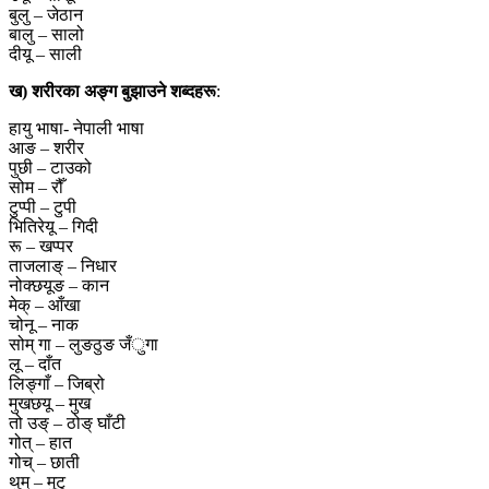
बुलु – जेठान
बालु – सालो
दीयू – साली
ख) शरीरका अङ्ग बुझाउने शब्दहरू
:
हायु भाषा- नेपाली भाषा
आङ – शरीर
पुछी – टाउको
सोम – रौँ
टुप्पी – टुपी
भितिरेयू – गिदी
रू – खप्पर
ताजलाङ् – निधार
नोक्छयूङ – कान
मेक् – आँखा
चोनू – नाक
सोम् गा – लुङठुङ जँुगा
लू – दाँत
लिङ्गाँ – जिब्रो
मुखछयू – मुख
तो उङ् – ठोङ् घाँटी
गोत् – हात
गोच् – छाती
थुम् – मुटु