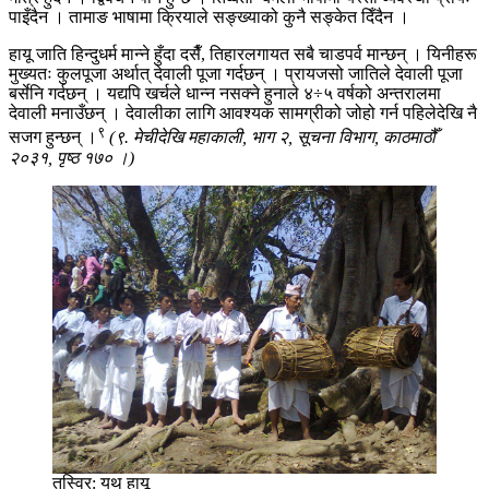
पाइँदैन । तामाङ भाषामा क्रियाले सङ्ख्याको कुनै सङ्केत दिँदैन ।
हायू जाति हिन्दुधर्म मान्ने हुँदा दसैँ, तिहारलगायत सबै चाडपर्व मान्छन् । यिनीहरू
मुख्यतः कुलपूजा अर्थात् देवाली पूजा गर्दछन् । प्रायजसो जातिले देवाली पूजा
बर्सेनि गर्दछन् । यद्यपि खर्चले धान्न नसक्ने हुनाले ४÷५ वर्षको अन्तरालमा
देवाली मनाउँछन् । देवालीका लागि आवश्यक सामग्रीको जोहो गर्न पहिलेदेखि नै
९
सजग हुन्छन् ।
(९. मेचीदेखि महाकाली, भाग २, सूचना विभाग, काठमाठौँ
२०३१, पृष्ठ १७० ।)
तस्विर: युथ हायू