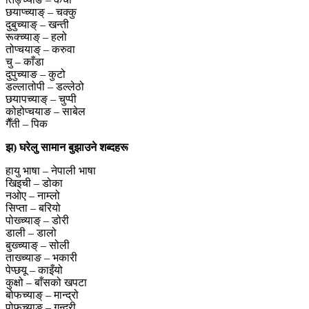
छयाप्च्याङ् – चक्कु
दुबुच्याङ् – खन्ती
रूक्च्याङ् – हलो
तोप्चयाङ् – करुवा
चु – काँडा
दुपुच्याङ – कुटो
डल्लातोपी – डल्लेठो
छयापच्याङ् – चुप्पी
कोहोप्चयाङ – साबेल
गैँती – पिक
झ) घरेलु सामान बुझाउने शब्दहरू
हायु भाषा – नेपाली भाषा
खिइची – डोका
नओए – नाम्लो
सिप्ता – बरियो
पोख्च्याङ् – डोरी
डाली – डालो
बुख्च्याङ् – सोली
ताख्च्याङ – भकारी
पेप्छयू – काइँयो
कुक्षो – बाँसको खपटा
बोफच्याङ् – मान्द्रो
पोफच्याङ् – गुन्द्री