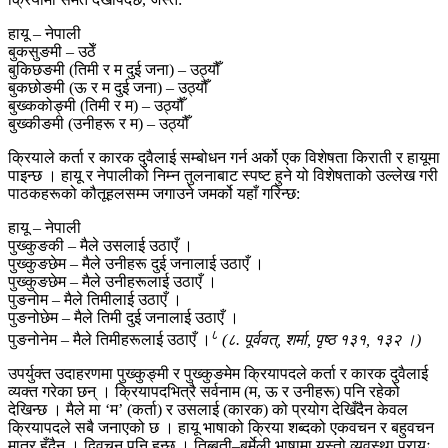
हायू – नेपाली
बुकसुङमी – उठेँ
बुकिछङमी (तिमी र म दुई जना) – उठ्यौँ
बुकछोङमी (ऊ र म दुई जना) – उठ्यौँ
बुख्ककोङ्मी (तिमी र म) – उठ्यौँ
बुख्कीङमी (उनीहरू र म) – उठ्यौँ
क्रियाले कर्ता र कारक दुवैलाई सम्बोधन गर्न अर्को एक विशेषता किराती र हायूमा
पाइन्छ । हायू र नेपालीको निम्न तुलनाबाट स्पष्ट हुने यो विशेषताको उल्लेख गरी
पाठकहरूको कौतूहलसम्म जगाउने जमर्को यहाँ गरिन्छ:
हायू – नेपाली
पुख्कुङकी – मैले उसलाई उठाएँ ।
पुख्कुङछेम – मैले उनीहरू दुई जनालाई उठाएँ ।
पुख्कुङछेम – मैले उनीहरूलाई उठाएँ ।
पुङनोम – मैले तिमीलाई उठाएँ ।
पुङनोछेम – मैले तिमी दुई जनालाई उठाएँ ।
८
पुङनोनेम – मैले तिमीहरूलाई उठाएँ ।
(८. पूर्ववत्, शर्मा, पृष्ठ १३१, १३२ ।)
उपर्युक्त उदाहरणमा पुख्कुङ्मी र पुख्कुङमेम क्रियापदले कर्ता र कारक दुवैलाई
व्यक्त गरेका छन् । क्रियापदभित्रै सर्वनाम (म, ऊ र उनीहरू) पनि रहेको
देखिन्छ । मैले मा ‘म’ (कर्ता) र उसलाई (कारक) को प्रयोग देखिँदैन केवल
क्रियापदले सबै जनाएको छ । हायू भाषाको क्रिया शब्दको एकवचन र बहुवचन
मात्र हुँदैन । द्विवचन पनि हुन्छ । तिब्बती–बर्मेली भाषामा यस्तो व्यवस्था प्रायः