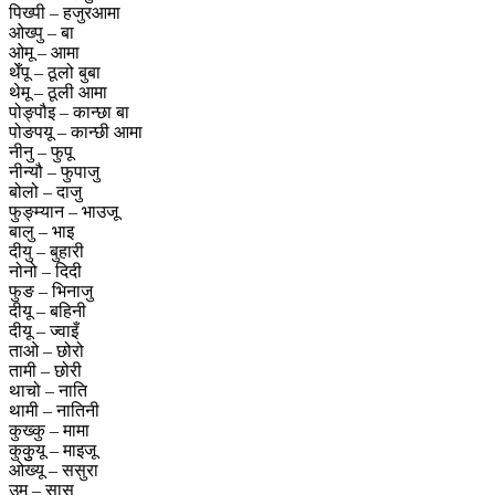
पिख्पी – हजुरआमा
ओख्पु – बा
ओमू – आमा
थेँपू – ठूलो बुबा
थेमू – ठूली आमा
पोङ्पौइ – कान्छा बा
पोङपयू – कान्छी आमा
नीनु – फुपू
नीन्यौ – फुपाजु
बोलो – दाजु
फुङ्म्यान – भाउजू
बालु – भाइ
दीयु – बुहारी
नोनो – दिदी
फुङ – भिनाजु
दीयू – बहिनी
दीयू – ज्वाइँ
ताओ – छोरो
तामी – छोरी
थाचो – नाति
थामी – नातिनी
कुख्कु – मामा
कुकुुयू – माइजू
ओख्यू – ससुरा
उमू – सासू