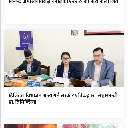
क्रिकेटः अमेरिकाविरुद्ध नेपालको १२२ रनको फराकिलो जित
डिजिटल विभाजन अन्त्य गर्न सरकार प्रतिबद्ध छ : सञ्चारमन्त्री
डा. तिमिल्सिना