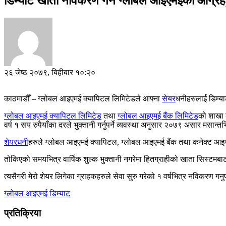
डिम्याट खाता नविकरण गर्न ग्लोबल आइएमईको आग्रह,
२६ जेष्ठ २०७९, बिहीबार १०:२०
काठमाडौँ – ग्लोबल आइएमई क्यापिटल लिमिटेडले आफ्ना
सेयर
धनीहरुलाई डिम्य
ग्लोबल आइएमई क्यापिटल लिमिटेड
तथा
ग्लोबल आइएमई बैंक लिमिटेड
को शाखा क
वर्ष १ सय रुपैयाँका दरले भुक्तानी गर्नुपर्ने व्यवस्था अनुसार २०७९ असार मसान
शेयरधनी
हरुले ग्लोबल आइएमई क्यापिटल, ग्लोबल आइएमई बैंक तथा कनेक्ट आइपीए
तोकिएको समयभित्र वार्षिक शुल्क भुक्तानी नगरेमा हितग्राहीको खाता सिस्टमबा
त्यसैगरी मेरो शेयर लिगेका ग्राहकहरुले सेवा सुरु गरेको १ वर्षभित्र नविकरण गन
ग्लोबल आइएमई
डिम्याट
प्रतिक्रिया