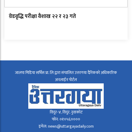
ग्रेडवृद्धि परीक्षा वैशाख २२ र २३ गते
जालपा मिडिया सर्भिस प्रा. लि द्वारा संचालित उत्तरगया दैनिकको अधिकारिक
अनलाईन पोर्टल
विदुर-४, विदुर, नुवाकोट
फोन: ०१०५६००००
इमेल: news@uttargayadaily.com