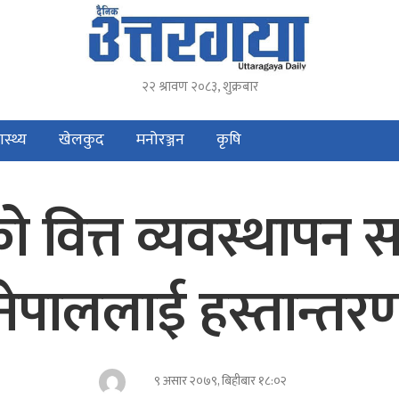
२२ श्रावण २०८३, शुक्रबार
ास्थ्य
खेलकुद
मनोरञ्जन
कृषि
 वित्त व्यवस्थापन सफ्
नेपाललाई हस्तान्तर
९ असार २०७९, बिहीबार १८:०२