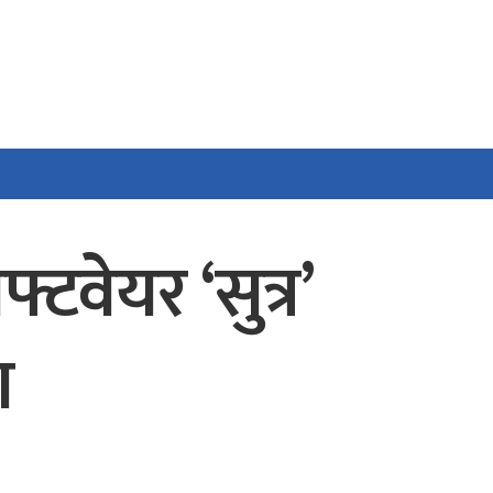
टवेयर ‘सुत्र’
ण