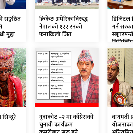
ो सङ्गठित
क्रिकेटः अमेरिकाविरुद्ध
डिजिटल व
ि
नेपालको १२२ रनको
गर्न सरकार
ी मुद्दा
फराकिलो जित
सञ्चारमन्त्
तिमिल्सि
िन्दुरे
नुवाकोट –२ मा काँग्रेसको
बागमती प्रद
चुनावी कार्यक्रम
योजनाका 
कुमरीबाट सुरु हुने
अनियमितता