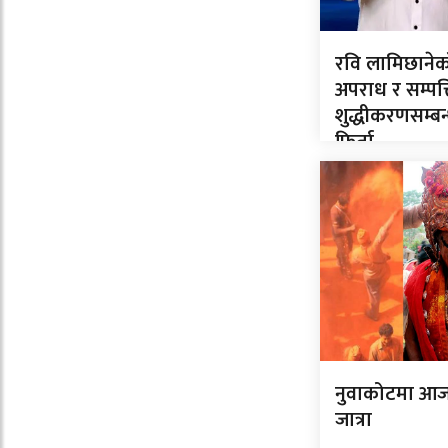
रवि लामिछानेक
अपराध र सम्पत्त
शुद्धीकरणसम्बन्ध
फिर्ता
नुवाकोटमा आज स
जात्रा