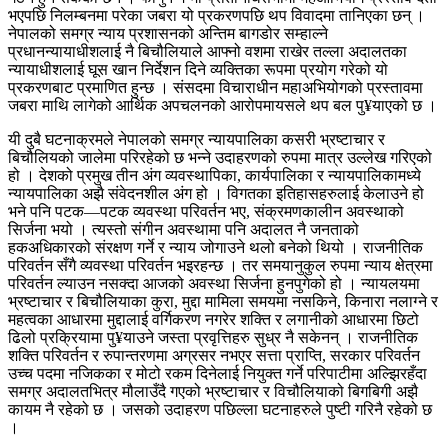
भएपछि निलम्बनमा परेका जबरा यो प्रकरणपछि थप विवादमा तानिएका छन् ।
नेपालको समग्र न्याय प्रशासनको अन्तिम बागडोर सम्हाल्ने
प्रधानन्यायाधीशलाई नै बिचौलियाले आफ्नो वशमा राखेर तल्ला अदालतका
न्यायाधीशलाई घूस खान निर्देशन दिने व्यक्तिका रूपमा प्रयोग गरेको यो
प्रकरणबाट प्रमाणित हुन्छ । संसदमा विचाराधीन महाअभियोगको प्रस्तावमा
जबरा माथि लागेको आर्थिक अपचलनको आरोपमायसले थप बल पु¥याएको छ ।
यी दुबै घटनाक्रमले नेपालको समग्र न्यायपालिका कसरी भ्रष्टाचार र
बिचौलियको जालेमा परिरहेको छ भन्ने उदाहरणको रुपमा मात्र उल्लेख गरिएको
हो । देशको प्रमुख तीन अंग व्यवस्थापिका, कार्यपालिका र न्यायपालिकामध्ये
न्यायपालिका अझै संवेदनशील अंग हो । विगतका इतिहासहरुलाई केलाउने हो
भने पनि पटक—पटक व्यवस्था परिवर्तन भए, संक्रमणकालीन अवस्थाको
सिर्जना भयो । त्यस्तो संगीन अवस्थामा पनि अदालत नै जनताको
हकअधिकारको संरक्षण गर्ने र न्याय जोगाउने थलो बनेको थियो । राजनीतिक
परिवर्तन सँगै व्यवस्था परिवर्तन भइरहन्छ । तर समयानुकुल रुपमा न्याय क्षेत्रमा
परिवर्तन ल्याउन नसक्दा आजको अवस्था सिर्जना हुनपुगेको हो । न्यायलयमा
भ्रष्टाचार र बिचौलियाका कुरा, मुद्दा मामिला समयमा नसकिने, किनारा नलाग्ने र
महत्वका आधारमा मुद्दालाई वर्गिकरण नगरेर शक्ति र लगानीको आधारमा छिटो
ढिलो प्रक्रियामा पु¥याउने जस्ता प्रवृत्तिहरु सुध्र नै सकेनन् । राजनीतिक
शक्ति परिवर्तन र रुपान्तरणमा अग्रसर नभएर सत्ता प्राप्ति, सरकार परिवर्तन
उच्च पदमा नजिकका र मोटो रकम दिनेलाई नियुक्त गर्ने परिपाटीमा अल्झिरहँदा
समग्र अदालतभित्र मौलाउँदै गएको भ्रष्टाचार र विचौलियाको बिगबिगी अझै
कायम नै रहेको छ । जसको उदाहरण पछिल्ला घटनाहरुले पुष्टी गरिनै रहेको छ
।