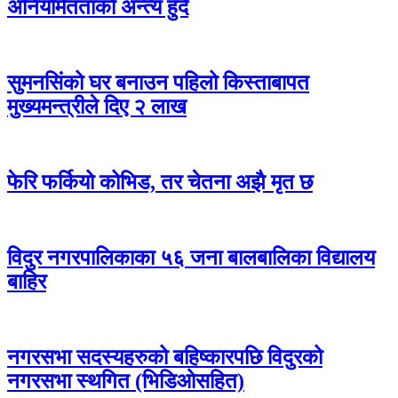
अनियमितताको अन्त्य हुँदै
सुमनसिंको घर बनाउन पहिलो किस्ताबापत
मुख्यमन्त्रीले दिए २ लाख
फेरि फर्कियो कोभिड, तर चेतना अझै मृत छ
विदुर नगरपालिकाका ५६ जना बालबालिका विद्यालय
बाहिर
नगरसभा सदस्यहरुको बहिष्कारपछि विदुरको
नगरसभा स्थगित (भिडिओसहित)