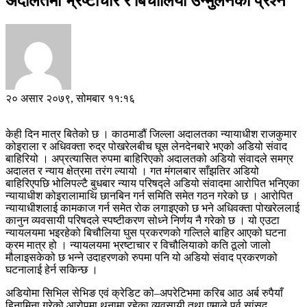
अदालतमा भ्रष्टाचार र बिचौलिया उन्मुलनको प्रश्न
२० असार २०७९, सोमबार ११:१६
केही दिन मात्र बितेको छ । काठमाडौं जिल्ला अदालतका न्यायाधीश राजकुमार
कोइराला र अधिवक्ता रुद्र पोखरेलबीच घूस लेनदेनबारे भएको अडियो संवाद
बाहिरियो । अप्रत्यासित रुपमा बाहिरिएको अदालतको अडियो संवादले समग्र
अदालत र न्याय क्षेत्रमा तरंग ल्यायो । गत मंगलबार साँझतिर अडियो
बाहिरिएपछि भोलिपल्टै बुधबार न्याय परिषद्ले अडियो संवादमा आरोपित भनिएका
न्यायाधीश कोइरालामाथि छानबिन गर्न समिति समेत गठन गरेको छ । आरोपित
न्यायाधीशलाई कामकाज गर्न समेत रोक लगाइएको छ भने अधिवक्ता पोखरेललाई
कानुन व्यवसायी परिषदले स्पष्टीकरण सोध्ने निर्णय नै गरेको छ । यो एउटा
न्यायलयमा भइरहेको बिचौलिया घुस प्रकरणको गल्तिले बाहिर आएको घटना
क्रम मात्र हो । न्यायलयमा भ्रष्टाचार र विचौलियाको कति ठूलो जालो
मौलाइसकेको छ भन्ने उदाहरणको रुपमा पनि यो अडियो संवाद प्रकरणको
घटनालाई हेर्न सकिन्छ ।
अडियोमा सिभिल सेभिङ एवं क्रेडिट को–अपरेटिभमा करिब आठ अर्ब रुपैयाँ
हिनामिना गरेको आरोपमा थुनामा रहेका व्यवसायी तथा एमाले पूर्व सांसद