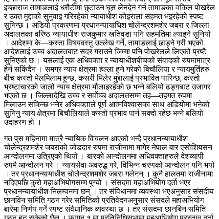
इच्छाराज तामाङलाई धरौटीमा छुटाउन घूस लेनदेन गर्न तामाङका वकिल पोखरेल
र उक्त मुद्दाको सुनुवाइ गरिरहेका न्यायाधीश कोइराला सहमत भइरहेको स्पष्ट
सुनिन्छ । अडियो प्रकरणमा प्रधानन्यायाधिश चोलेन्द्रशमशेर जबरा र जिल्ला
अदालतका वरिष्ठ न्यायाधीश राजकुमार खतिवडा पनि सहमतिमा ल्याइने सुनियो
। आदेशमा के—कस्ता विषयवस्तु उल्लेख गर्ने, तामाङलाई छाड्ने गरी भएको
आदेशलाई उच्च अदालतबाट सदर गराउने जिम्मा पनि पोखरेलले लिएको प्रष्टै
सुनिएको छ । यसलाई एक अधिवक्ता र न्यायाधीशबीचको संवादको रुपमामात्र
हेर्न सकिंदैन । समग्र न्याय क्षेत्रमा हल्ला हुने गरेको बिचौलिया र न्यायमुर्तिहरु
बीच कस्तो मेलमिलाम हुन्छ, कसरी मिलेर मुद्दालाई प्रभावित पारिन्छ, कस्तो
भ्रष्टाचारको जालो न्याय क्षेत्रमा मौलाइरहेको छ भन्ने बलियो ढङ्गबाट उजागर
भएको छ । जिल्लादेखि उच्च र सर्वोच्च अदालतसम्म तह—तहगत रुपमा
मिलाउन सकिन्छ भनेर अधिवक्ताले पूर्ण आत्मविश्वासका साथ अडियोमा भनेको
सुनिनु न्याय क्षेत्रमा बिचौलियाले कस्तो प्रभाव पार्न सक्दो रहेछ भन्ने बलियो
उदाहरण हो ।
गत पुस महिनामा मात्रै न्यायिक विचलन आएको भन्दै प्रधानन्यायाधीश
चोलेन्द्रशमशेर जबराको जोडदार रुपमा राजीनामा मागेर नेपाल बार एसोशियसन
आन्दोलनमा उत्रिएको थियो । बारको आन्दोलनमा अधिवक्ताहरुले देशव्यापी
रुपमै आन्दोलन गरे । न्यायसेवा अवरुद्ध गरे, विभिन्न चरणको आन्दोलन पनि भयो
। तर प्रधानन्यायाधीश चोलेन्द्रशमशेर जबरा गलेनन् । कुनै हालतमा राजीनामा
नदिएपछि कुरो महाअभियोगसम्म पुग्यो । संसदमा महाअभियोग दर्ता भएर
प्रधानन्यायाधीश निलम्वनमा छन् । तर संविधानमा व्यवस्था भएअनुसार संसदीय
छानविन समिति गठन गरेर समितिको प्रतिवेदनअनुसार संसदले महाअभियोग
बारेमा निर्णय गर्ने स्पष्ट संवैधानिक व्यवस्था छ । तर संसदमा छानबिन समिति
गठन हुन सकेको छैन । फागुन १ मा प्रतिनिधिसभामा महआभियोग प्रस्ताव दर्ता