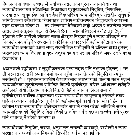
नेपालको संविधान २०७२ ले सर्वोच्च अदालतका प्रधानन्यायाधीश तथा
न्यायाधीशलगायत संवैधानिक निकायका प्रमुखहरुको नियुक्ति, सिफारिस,
सरुवा तथा सुनुवाईका लागि संवैधानिक परिषद न्याय परिषद् र संसदीय सुनुवाई
समितिजस्ता संवैधानिक निकायहरु शक्तिपृथकीकरणको सिद्धान्तको आधारमा
रहने व्यवस्था गरेको छ । तर संरचनामा देखिएको केही अप्ठेरा र त्रुटीका कारण
अदालतमा संक्रमण बढ्न रोकिएको छैन । न्यायपरिषद्को बनोट त्रुटिपूर्ण
रहेकाले पनि पार्टीको कोटामा न्यायाधीशहरु नियुक्त हुने र न्याय परिषद्ले नाम
निकालेर पद बाँड्ने परम्पराको राम्रै विकास भएर पनि दलीय कोटामा परेका
न्यायाधीश जनताको पक्षमा नभइ राजनीतिक पार्टीप्रति नै ढल्किन बाध्य हुन्छन् ।
जसकारण न्याय निसाफमा दृश्य अदृश्य दबाब र प्रभाव परिहने अवसर र समस्या
देखापर्दछ ।
अदालतको शुद्धीकरण र सुदृढीकरणका प्रयासहरू पनि नभएका होइनन् । तर
ती प्रयासहरु सही रुपमा कार्यान्वयन नहुँदा न्याय क्षेत्रको बिकृति अन्त्य हुन
नसकेको हो । प्रधानन्यायाधीश केशवप्रसाद उपाध्यायको पालामा गठन भएको
न्यायपालिका सुदृढीकरण समितिले दिएको प्रतिवेदन, वरिष्ठ अधिवक्ता श्रीहरि
अर्यालको संयोजकत्वमा बनेको बिकृति बिहीन न्याय पालिका सम्बन्धी
प्रतिवेदनवा सर्वाेच्च अदालतका प्रधानन्यायाधीश रामप्रसाद श्रेष्ठले तयार
पारेको अध्ययन प्रतिवेदन कुनै पनि अझैसम्म पूर्ण कार्यान्वयन भएको छैन ।
वर्तमान प्रधानन्यायाधीश चोलेन्द्रशमशेर राणाले गठन गरेको समितिले समग्र
न्यायपालिकाको बिकृति र बिसंगतिको छानबिन गर्न सक्छ वा सक्दैन भन्ने प्रश्न
पनि यथावत् नै रहेको अवस्था छ ।
न्यायाधीशको नियुक्ति, सरुवा, अनुशासन सम्बन्धी कारबाही, बर्खास्ती र न्याय
प्रशासन सम्बन्धी अन्य विषयको सिफरिस गर्न वा परामर्श दिन