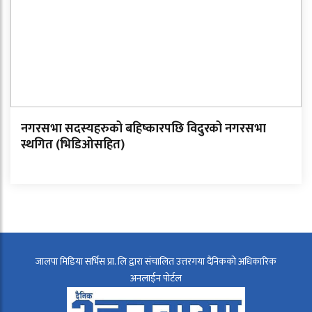
नगरसभा सदस्यहरुको बहिष्कारपछि विदुरको नगरसभा
स्थगित (भिडिओसहित)
जालपा मिडिया सर्भिस प्रा. लि द्वारा संचालित उत्तरगया दैनिकको अधिकारिक
अनलाईन पोर्टल