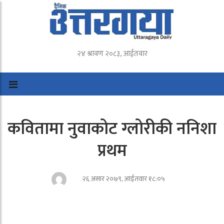
२४ श्रावण २०८३, आईतवार
कवितामा नुवाकोट ग्लोरीकी ननिशा
प्रथम
२६ असार २०७९, आईतवार १८:०५