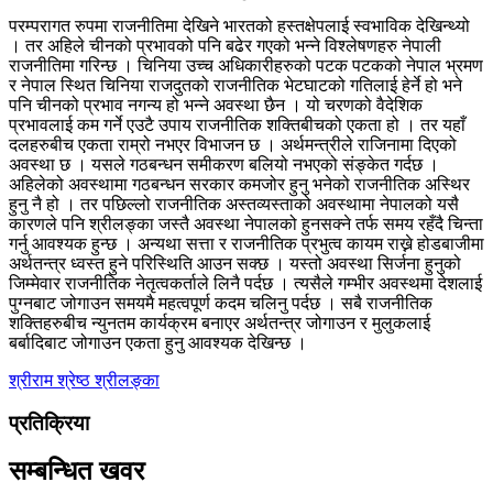
परम्परागत रुपमा राजनीतिमा देखिने भारतको हस्तक्षेपलाई स्वभाविक देखिन्थ्यो
। तर अहिले चीनको प्रभावको पनि बढेर गएको भन्ने विश्लेषणहरु नेपाली
राजनीतिमा गरिन्छ । चिनिया उच्च अधिकारीहरुको पटक पटकको नेपाल भ्रमण
र नेपाल स्थित चिनिया राजदुतको राजनीतिक भेटघाटको गतिलाई हेर्ने हो भने
पनि चीनको प्रभाव नगन्य हो भन्ने अवस्था छैन । यो चरणको वैदेशिक
प्रभावलाई कम गर्ने एउटै उपाय राजनीतिक शक्तिबीचको एकता हो । तर यहाँ
दलहरुबीच एकता राम्रो नभएर विभाजन छ । अर्थमन्त्रीले राजिनामा दिएको
अवस्था छ । यसले गठबन्धन समीकरण बलियो नभएको संङ्केत गर्दछ ।
अहिलेको अवस्थामा गठबन्धन सरकार कमजोर हुनु भनेको राजनीतिक अस्थिर
हुनु नै हो । तर पछिल्लो राजनीतिक अस्तव्यस्ताको अवस्थामा नेपालको यसै
कारणले पनि श्रीलङ्का जस्तै अवस्था नेपालको हुनसक्ने तर्फ समय रहँदै चिन्ता
गर्नु आवश्यक हुन्छ । अन्यथा सत्ता र राजनीतिक प्रभुत्व कायम राख्ने होडबाजीमा
अर्थतन्त्र ध्वस्त हुने परिस्थिति आउन सक्छ । यस्तो अवस्था सिर्जना हुनुको
जिम्मेवार राजनीतिक नेतृत्वकर्ताले लिनै पर्दछ । त्यसैले गम्भीर अवस्थमा देशलाई
पुग्नबाट जोगाउन समयमै महत्वपूर्ण कदम चलिनु पर्दछ । सबै राजनीतिक
शक्तिहरुबीच न्युनतम कार्यक्रम बनाएर अर्थतन्त्र जोगाउन र मुलुकलाई
बर्बादिबाट जोगाउन एकता हुनु आवश्यक देखिन्छ ।
श्रीराम श्रेष्ठ
श्रीलङ्का
प्रतिक्रिया
सम्बन्धित खवर