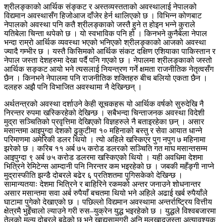
श्रीलङ्काको आर्थिक संङ्कट र अस्तव्यस्तताको अवस्थालाई नेपालको
विद्यमान अवस्थासँग हिजोआज दाँजेर हेर्न थालिएको छ । विभिन्न कोणबाट
नेपालको अवस्था पनि कतै श्रीलङ्काको जस्तै हुने त होइन भन्ने कुराले
यतिबेला चिन्ता थपेको छ । यो स्वभाविक पनि हो । किनभने कुनैबेला नेपाल
भन्दा राम्रो आर्थिक व्यवस्था भएको भनिएको श्रीलङ्काको आजको अवस्था
ज्यादै गम्भीर छ । यस्तै किसिमको आर्थिक संकट दक्षिण एशियाका पाकिस्तान र
नेपाल जस्ता देशहरुमा देखा पर्दै पनि गएको छ । नेपालमा श्रीलङ्काको जस्तो
आर्थिक सङ्कट आयो भने त्यसलाई नियन्त्रण गर्ने क्षमता राजनीतिक नेतृत्वसँग
छैन । किनभने नेपालमा पनि राजनीतिक शक्तिहरु बीच बलियो एकता छैन ।
दलहरु अझै पनि विभाजित अवस्थामा नै देखिन्छन् ।
अर्थतन्त्रको अवस्था दर्शाउने केही सूचकहरू यो आर्थिक वर्षको सुरुदेखि नै
निरन्तर रुपमा खस्किरहेको देखिन्छ । सबैभन्दा चिन्ताजनक अवस्था विदेशी
मुद्रा सञ्चितिको प्रवृत्तिमा देखिएको विज्ञहरुले नै बताइरहेका छन् । असार
मसान्तमा आइपुग्दा देशको ढुकुटीमा १० महिनाको बस्तु र सेवा आयात धान्ने
परिमाणमा अमेरिकी डलर थियो । त्यो अहिले खस्किएर पुग नपुग ७ महिनामा
झरेको छ । करिब ११ अर्ब ७५ करोड डलरको सञ्चिति गत माघ मसान्तसम्म
आइपुग्दा ९ अर्ब ७५ करोड डलरमा खस्किएको थियो । यही अवधिमा देशमा
भित्रिने रेमिटेन्स आम्दानी पनि निरन्तर कम भइरहेको छ । जबकी महँङ्गी नाप्ने
मुद्रास्फीति झन्डै दोबरले बढेर ६ प्रतिशतमा पुगिसकेको देखिन्छ ।
सामान्यतयाः देशमा भित्रिने र बाहिरिने रकमको अन्तर जनाउने शोधनान्तर
असार मसान्तमा सवा अर्ब रुपैयाँ बचतमा थियो भने अहिले अढाई खर्ब रुपैयाँले
घाटामा पुगेको देखाएको छ । पछिल्लो विद्यमान अवस्थामा अन्तर्राष्ट्रिय वित्तीय
क्षेत्रमै भुइँचालो ल्याउने गरी रुस–युक्रेन युद्ध भइरहेको छ । युद्धले विश्वबजारमा
तेलको मूल्य दोबरले बढेको छ भने खाद्यसामग्री अनि मलखादजस्ता अत्यावश्यक