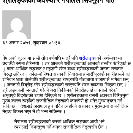
श्रीलङ्काको अवस्था र नेपालले सिक्नुपर्ने पाठ
३१ असार २०७९, शुक्रबार ०८:३४
नेपालको तुलनामा झन्डै तीन वर्षअघि मात्रै पनि
श्रीलङ्का
को अर्थव्यवस्था
उदाउँदो रुपमा हेरिन्थ्यो । तर आजको श्रीलङ्काको आजको तस्वीर फेरिएको छ
। चरम आर्थिक सङ्कट र महङ्गी खेप्न बाध्य श्रीलङ्काली जनता सरकार
बिरुद्ध उत्रिए । कोलम्बोस्थित सरकारी निवासमा हजारौँ प्रदर्शनकारीहरूले गत
शनिवार धावा बोलेपछि श्रीलङ्काका राष्ट्रपति गोटाबाया राजापाक्षे भागेका छन्
। जनताले बिद्रोह गरेर श्रीलङ्काको राष्ट्रपति भवन कब्जामा लिएका छन् ।
श्रीलङ्काली जनताले गरेको यस किसिमको बिद्रोहलाई जनताले गरेको
अभूतपूर्व बिद्रोहको रुपमा हेरिएको छ । श्रीलङ्कामा यसरी अवस्था बिग्रिनुमा
मुख्य कारण त्यहाँको राजनीतिक नेतृत्वको कमजोरी हो भनेर मुल्याङ्ंकन गर्न
सकिन्छ । देशलाई असफल हुन नदिन त्यहाँको सरकार र मुख्यतया राजनीतिक
नेतृत्व विफल भएर नै हो भन्न सकिन्छ ।
नेपालमा श्रीलङ्काको जस्तो आर्थिक सङ्कट आयो भने
त्यसलाई नियन्त्रण गर्ने क्षमता राजनीतिक नेतृत्वसँग छैन ।