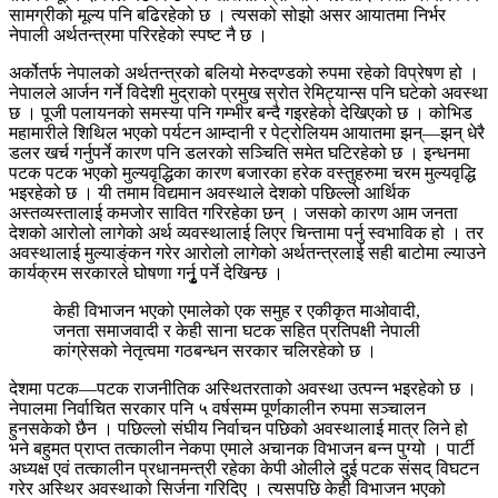
सामग्रीको मूल्य पनि बढिरहेको छ । त्यसको सोझो असर आयातमा निर्भर
नेपाली अर्थतन्त्रमा परिरहेको स्पष्ट नै छ ।
अर्कोतर्फ नेपालको अर्थतन्त्रको बलियो मेरुदण्डको रुपमा रहेको विप्रेषण हो ।
नेपालले आर्जन गर्ने विदेशी मुद्राको प्रमुख स्रोत रेमिट्यान्स पनि घटेको अवस्था
छ । पूजी पलायनको समस्या पनि गम्भीर बन्दै गइरहेको देखिएको छ । कोभिड
महामारीले शिथिल भएको पर्यटन आम्दानी र पेट्रोलियम आयातमा झन्—झन् धेरै
डलर खर्च गर्नुपर्ने कारण पनि डलरको सञ्चिति समेत घटिरहेको छ । इन्धनमा
पटक पटक भएको मुल्यवृद्धिका कारण बजारका हरेक वस्तुहरुमा चरम मुल्यवृद्धि
भइरहेको छ । यी तमाम विद्यमान अवस्थाले देशको पछिल्लो आर्थिक
अस्तव्यस्तालाई कमजोर सावित गरिरहेका छन् । जसको कारण आम जनता
देशको आरोलो लागेको अर्थ व्यवस्थालाई लिएर चिन्तामा पर्नु स्वभाविक हो । तर
अवस्थालाई मुल्याङ्ंकन गरेर आरोलो लागेको अर्थतन्त्रलाई सही बाटोमा ल्याउने
कार्यक्रम सरकारले घोषणा गर्नुृृ पर्ने देखिन्छ ।
केही विभाजन भएको एमालेको एक समुह र एकीकृत माओवादी,
जनता समाजवादी र केही साना घटक सहित प्रतिपक्षी नेपाली
कांग्रेसको नेतृत्वमा गठबन्धन सरकार चलिरहेको छ ।
देशमा पटक—पटक राजनीतिक अस्थितरताको अवस्था उत्पन्न भइरहेको छ ।
नेपालमा निर्वाचित सरकार पनि ५ वर्षसम्म पूर्णकालीन रुपमा सञ्चालन
हुनसकेको छैन । पछिल्लो संघीय निर्वाचन पछिको अवस्थालाई मात्र लिने हो
भने बहुमत प्राप्त तत्कालीन नेकपा एमाले अचानक विभाजन बन्न पुग्यो । पार्टी
अध्यक्ष एवं तत्कालीन प्रधानमन्त्री रहेका केपी ओलीले दुई पटक संसद् विघटन
गरेर अस्थिर अवस्थाको सिर्जना गरिदिए । त्यसपछि केही विभाजन भएको