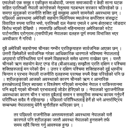
एमालेको एक समुह र एकीकृत माओवादी, जनता समाजवादी र केही साना घटक
सहित प्रतिपक्षी नेपाली कांग्रेसको नेतृत्वमा गठबन्धन सरकार चलिरहेको छ ।
समग्र मुलुकको राजनीति शक्ति दुई समुहमा आमने सामनेको अवस्थामा छन् ।
पछिल्लो अवस्थामा अमेरिकी सहयोग मिलेनियम च्यालेन्ज कर्पोरेशन संसद्बाट
विवादित रुपमा पारित भयो, प्रतिपक्षी दल नेकपा एमाले र अन्य क्षेत्रबाट जोडदार
बिरोध भएको देखियो । त्यसपछि अघिल्लो महिनामात्र अमेरिकाको स्टेट
पार्टनरशिप प्रोग्राम (एसपीपी)मा नेपालका दलहरु पूर्ण रुपमा विभाजित भएर
अस्वीकार नै गरियो ।
दुबै अमेरिकी सहयोगमा चीनका गम्भीर प्रतिकृयाहरु सार्वजनिक आएका छन् ।
उत्तरी छिमेकीले सार्वजनिक गरेका आधिकारिक धारणाले भविष्यमा नेपाललाई
अप्ठ्यारो परिस्थितिमा पार्न सक्ने विज्ञहरूले समेत धारणा राखेका छन् । यस्तै
चीनको ऋण सहयोग बेल्ट एण्ड रोड (बीआरआइ) सम्झौता प्रति दक्षिण र पश्चिमा
शक्तिहरुलाई मन परेको छैन । उत्तर र दक्षिण पश्चिमा शक्तिहरुको दुई ध्रुवीय
चिन्तन र प्रभाव नेपाली राजनीति दलहरुमा प्रत्यक्ष रुपमै देखा परिरहेको पनि छ
। श्रीलङ्काको आजको अवस्थाको कारण चीनको ऋण र आन्तरिक
हस्तक्षेपलाई लिएर ब्याख्या र विश्लेषण गरिएको सन्दर्भमा नेपाल र पाकिस्तानमा
पनि बढ्दै गएको चीनको प्रभावलाई जोडेर हेरिएको छ । नेपालको भूराजनीतिक
अवस्थाका कारण चीन र भारत दुबैलाई समान र समदुरीमा सम्बन्ध कायम गर्नुपर्ने
परिस्थ्तिि सदैव नै रहिरहन्छ । पछिल्लो परिस्थ्तििलाई हेर्ने हो भने अन्तर्राष्ट्रिय
सम्बन्धमा नेपालसामु धेरैनै चुनौतीहरु थपिएका छन् ।
तर पछिल्लो राजनीतिक अस्तव्यस्ताको अवस्थामा नेपालको यसै
कारणले पनि श्रीलङ्का जस्तै अवस्था नेपालको हुनसक्ने तर्फ
समय रहँदै चिन्ता गर्नु आवश्यक हुन्छ ।