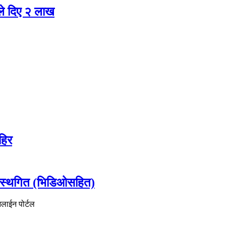
ले दिए २ लाख
हिर
 स्थगित (भिडिओसहित)
नलाईन पोर्टल