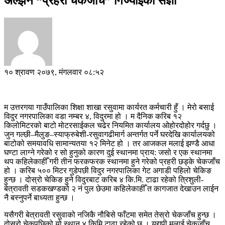
अल्झन “प्रहरी चेकजाँच” गिज्याँईको संज्ञा
१० श्रावण २०७९, मंगलवार ०८:५२
म उत्तरगया गाउँपालिका शिक्षा शाखा रसुवामा कार्यरत कर्मचारी हुँ । मेरो बसाई
विदुर नगरपालिका वडा नम्बर ४, विदुरमा हो । म दैनिक करिब १२
किलोमिटरको बाटो मोटरसाईकल चढेर नियमित कार्यालय ‍ओहोरदोहोर गर्दछु ।
जुन गल्छी–मैलुङ–स्याफ्रुबेशी-रसुवागढीमार्ग अन्तर्गत पर्ने घरदेखि कार्यालयको
बाटोको समयावधि सामान्यतया १२ मिनेट हो । तर आजकल मलाई झण्डै आधा
घण्टा लाग्ने गरेको र सो हुनुको कारण दुई स्थानमा प्राय: जसो र एक स्थानमा
थप कहिलेकाहीँ गरी तीन फरकफरक स्थानमा हुने गरेको प्रहरी छड्के चेकजाँच
हो । करिब ५०० मिटर गुडेपछी विदुर नगरपालिका गेट अगाडी पहिलो चेकिङ
हुन्छ । दोस्रो चेकिङ हुने विदुरबाट करिब ४ कि.मि. टाढा रहेको त्रिशुली-
बेत्रावती सडकखण्डको २ नं पुल छेउमा कहिलेकाहीँ त कागजात देखाउन लाईन
नै बस्नुपर्ने बाध्यता हुन्छ ।
यसैगरी बेत्रावती रसुवाको नजिकै नौबिसे फाँटमा समेत तेस्रो चेकजाँच हुन्छ ।
दोस्रो चेकपछिको यो स्थान ४ किमि टाढा रहेको छ । यद्यपी मलाई चेकजाँच