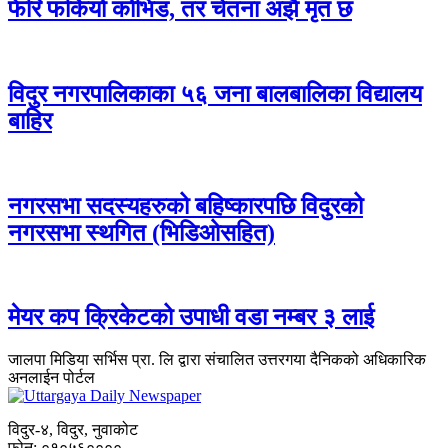
फेरि फर्कियो कोभिड, तर चेतना अझै मृत छ
विदुर नगरपालिकाका ५६ जना बालबालिका विद्यालय
बाहिर
नगरसभा सदस्यहरुको बहिष्कारपछि विदुरको
नगरसभा स्थगित (भिडिओसहित)
मेयर कप क्रिकेटको उपाधी वडा नम्बर ३ लाई
जालपा मिडिया सर्भिस प्रा. लि द्वारा संचालित उत्तरगया दैनिकको अधिकारिक
अनलाईन पोर्टल
विदुर-४, विदुर, नुवाकोट
फोन: ०१०५६००००