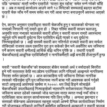
पछि ‘धन्यवाद’ मात्रै भन्दैन प्रहरीले ‘यात्रा शुभ रहोस्’ समेत भन्ने गरेको चाँहि
छ । अब त मलाई कार्यालय आउने जाने १२ मिनेटको समयलाई बढाएर बाटोमा
प्रहरी चेक जाँच गर्ने समय समेत थप गरी आधा घण्टा बनाउनुपर्ने अवस्था आएको
छ ।
ऐन, कानुन अनुसार प्रहरीद्वारा सवारी चेकजाँच हुनु र चालकको योग्यता भए
नभएको निगरानी गर्नु राम्रो कुरा हो । तिब्र गतिमा सवारी साधन चलाउनु,
अनुमति पत्र नभएका चालकले सवारी हाँक्नु र सवारी साधन राम्रो अवस्थामा
नहुनुले पनि सवारी दुर्घटना दिन प्रतिदिन बढ्दै गएको र थप दुर्घटना
निम्त्याइरहेको छ । अझै समयमै सवारी कर नतिर्नाले राज्यले सवारी कर मार्फत
तोकिएको राजस्व लक्ष्य एकातिर पुरा हुन सकेको छैन भने अर्कोतिर थप जरिमाना
पर्ने कारण सवारी धनीलाई आर्थिक बोझ थपिन पुगेकै छ । तथापी प्रहरी
चेकजाँचलाई आधुनिक प्रविधिमैत्री र नागरिकमैत्री अझै बनाउँदै लैजानुपर्ने हुन्छ
।
यसरी “सवारी चेकजाँच”को शव्दमात्र बोकेर यसको अर्थ र मर्यादाको बिपरीत
हुने गरी यत्रतत्र केहि स्व:उद्देश्य प्राप्तिका लागि गरिएको अल्झनले नागरिकमा
निराशा समेत छाएको छ । आज कारबाहिमा परी जरिवाना तिरेका नागरिक
त्यसको गहिराईमा पुगि पुन:जरिवानामा नपर्ने बाचा गरी आवश्यक कार्य गर्नुको
साटो आफुलाई आवश्यक खर्चमा रु.१०००/- थप लिई हिड्ने सोचाईले
चेकजाँचको उपलब्धिलाई गिज्याइरहेको भएतापनि सरोकारवाला निकायले
जरिवाना बापत उठेको रकमको जोड घटाउमा मात्र व्यस्त नभई नयाँ सोच र
प्रविधिका साथ कानुन कार्यान्वयनमा गति लिनु पर्नेछ । अन्यथा इमान्दार र
समयको सेकेन्डमा आवश्यकता महसुश भएको आफ्नो दैनिक कार्यतालिका निर्माण
गरी योजनाबद्ध तरिकाले लागिपर्ने कर्मशील व्यक्तिलाई अल्झाउने र सवारी चालक