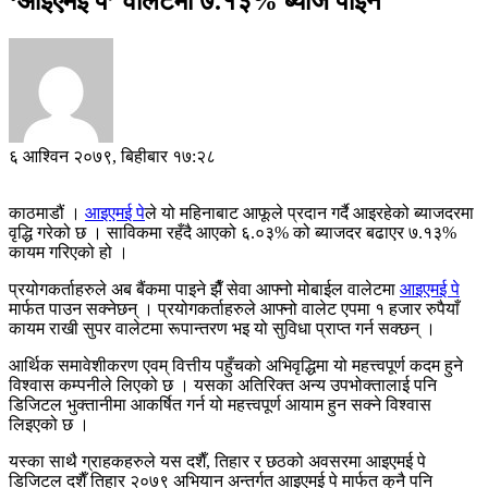
‘आइएमई पे’ वालेटमा ७.१३% ब्याज पाईने
६ आश्विन २०७९, बिहीबार १७:२८
काठमाडौं ।
आइएमई पे
ले यो महिनाबाट आफूले प्रदान गर्दै आइरहेको ब्याजदरमा
वृद्धि गरेको छ । साविकमा रहँदै आएको ६.०३% को ब्याजदर बढाएर ७.१३%
कायम गरिएको हो ।
प्रयोगकर्ताहरुले अब बैंकमा पाइने झैँ सेवा आफ्नो मोबाईल वालेटमा
आइएमई पे
मार्फत पाउन सक्नेछन् । प्रयोगकर्ताहरुले आफ्नो वालेट एपमा १ हजार रुपैयाँ
कायम राखी सुपर वालेटमा रूपान्तरण भइ यो सुविधा प्राप्त गर्न सक्छन् ।
आर्थिक समावेशीकरण एवम् वित्तीय पहुँचको अभिवृद्धिमा यो महत्त्वपूर्ण कदम हुने
विश्वास कम्पनीले लिएको छ । यसका अतिरिक्त अन्य उपभोक्तालाई पनि
डिजिटल भुक्तानीमा आकर्षित गर्न यो महत्त्वपूर्ण आयाम हुन सक्ने विश्वास
लिइएको छ ।
यस्का साथै ग्राहकहरुले यस दशैँ, तिहार र छठको अवसरमा आइएमई पे
डिजिटल दशैँ तिहार २०७९ अभियान अन्तर्गत आइएमई पे मार्फत कुनै पनि