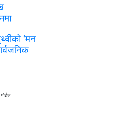
ि
नमा
थ्वीको ‘मन
ार्वजनिक
पोर्टल