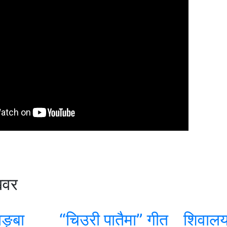
खवर
ाङ्बा
“चिउरी पातैमा” गीत
शिवालय 