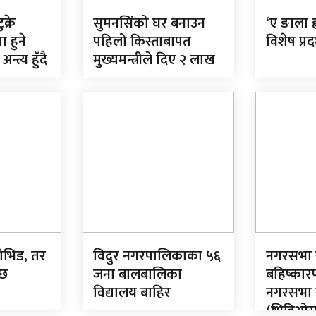
क्रे
सुमनसिंको घर बनाउन
‘ए ङाला ह्
 हुने
पहिलो किस्ताबापत
विशेष प्रदर
त्य हुँदै
मुख्यमन्त्रीले दिए २ लाख
ोभिड, तर
विदुर नगरपालिकाका ५६
नगरसभा 
 छ
जना बालबालिका
बहिष्कार
विद्यालय बाहिर
नगरसभा 
(भिडिओस