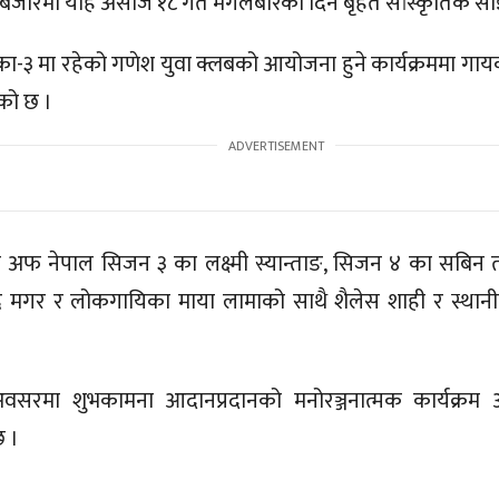
 बजारमा यहि असोज १८ गते मंगलबारको दिन बृहत सांस्कृतिक साँ
िका-३ मा रहेको गणेश युवा क्लबको आयोजना हुने कार्यक्रममा ग
को छ ।
ाईस अफ नेपाल सिजन ३ का लक्ष्मी स्यान्ताङ, सिजन ४ का सबि
इन्द्र मगर र लोकगायिका माया लामाको साथै शैलेस शाही र स्
सरमा शुभकामना आदानप्रदानको मनोरञ्जनात्मक कार्यक्र
 ।