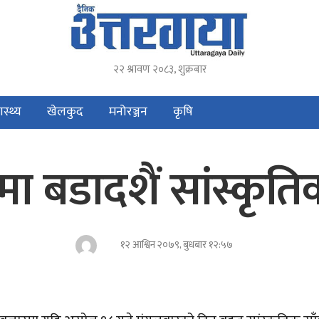
२२ श्रावण २०८३, शुक्रबार
ास्थ्य
खेलकुद
मनोरञ्जन
कृषि
मा बडादशैं सांस्कृत
१२ आश्विन २०७९, बुधबार १२:५७