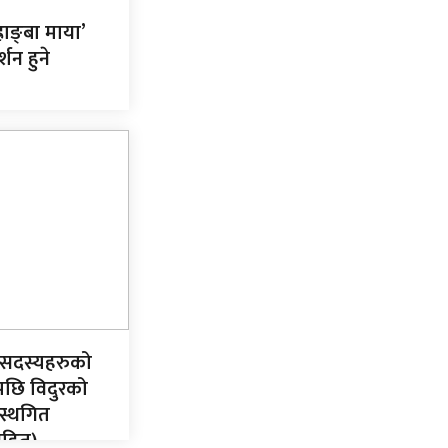
राङ्बा माया’
्शन हुने
सदस्यहरुको
पछि विदुरको
स्थगित
हित)