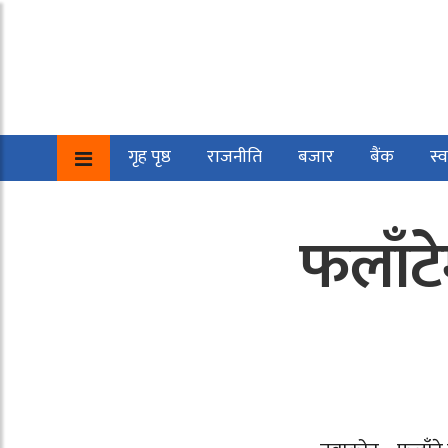
गृह पृष्ठ
राजनीति
बजार
बैंक
स्व
फलाँटे