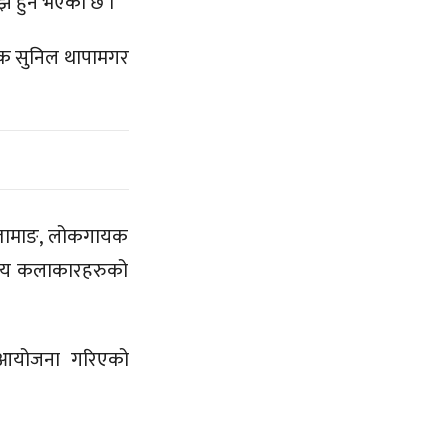
झ हुने भएको छ ।
ायक सुनिल थापामगर
न तामाङ, लोकगायक
थानीय कलाकारहरुको
म आयोजना गरिएको