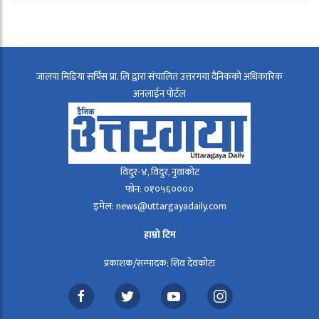
जालपा मिडिया सर्भिस प्रा. लि द्वारा संचालित उत्तरगया दैनिकको अधिकारिक
अनलाईन पोर्टल
विदुर-४, विदुर, नुवाकोट
फोन: ०१०५६००००
इमेल: news@uttargayadaily.com
हाम्रो टिम
प्रकाशक/सम्पादक: शिव देवकोटा