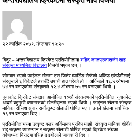
अन्तरविद्यालय क्रिकेटमा संस्कृत मावि विजयी
२२ कार्तिक २०७९, मंगलवार १५:२०
विदुर – अन्तरविद्यालय क्रिकेट प्रतियोगितामा
शहिद जगतप्रकाशजंग शाह
संस्कृत माध्यमिक विद्यालय
विजयी भएका छन् ।
सोमबार भएको फाईनल खेलमा टस जितेर ब्याटिंङ रोजेको अर्किड एकेडेमीलाई
संस्कृतले ६ विकेटले हराउँदै उपाधी हात परेको हो । अर्किडले १६.५ ओभरमा
७४ रन बनाएकोमा संस्कृतले १२.४ ओभरमा ७५ रन बनाएको थियो ।
नुवाकोट क्रिकेट संघद्वारा आयोजित १०औं संस्करणको प्रतियोगिता नुवाकोट
आदर्श बहुमुखी क्याम्पसको खेलमैदानमा भएको थियो । फाईनल खेलमा संस्कृत
माविका रोसिश सुनार सर्वाेत्कृष्ट खेलाडी घाेषित भए । उनले खेलमा सर्वाधिक
१६ रन बनाएका थिए ।
प्रतियोगिताभरमा उत्कृष्ट बलर अर्किडका प्रदिप माझी, संस्कृत माविका शीर्देश
राई उत्कृष्ट ब्याटम्यान र उत्कृष्ट खेलाडी घोषित भएको क्रिकेट संघका
कोषाध्यक्ष विराटमानसिहं डङ्गोलले जानकारी दिए ।