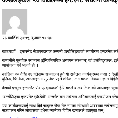
वर्ल्डलिङ्कले ५० विद्यालयमा इन्टरनेट सचेतना कार्यक्
२३ कार्तिक २०७९, बुधबार १०:३७
काठमाडौं – इन्टरनेट सेवाप्रदायक कम्पनी वर्ल्डलिङ्कको सहयोगमा इन्टरनेट स
कम्पनीले पुल्चोक क्याम्पस (ईन्जिनियरिङ अध्ययन संस्थान) को इलेक्ट्रिकल, इलेक
आयोजना गर्ने भएको हो ।
कात्तिक २० देखि २६ गतेसम्म सञ्चालन हुने यो सचेतना कार्यक्रममा कक्षा ८ दे
बुलिङ, फिशिङ, अनलाइनमा सुरक्षित रहने तरिका, लगायतका विषयमा ज्ञान दिईन
देशको प्रमुख इन्टरनेट सेवाप्रदायकको हैसियतले बालबालिकाको अनलाइन सुरक्
‘वर्ल्डलिङ्क इन्टरनेट एकेडेमी’ अन्तर्गत यस सचेतना अभियानलाई प्रायोजन गरे
यस कार्यक्रमलाई साथ दिदैं चाइल्ड सेफ नेट नामक संस्थाले आवश्यक सचेतनाम
सञ्चालन गरिने लोकसका इभेन्ट म्यानेजर विपिन खनालले बताएका छन्।