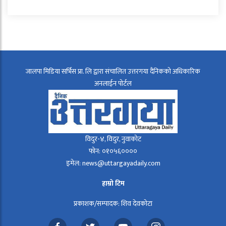
जालपा मिडिया सर्भिस प्रा. लि द्वारा संचालित उत्तरगया दैनिकको अधिकारिक
अनलाईन पोर्टल
विदुर-४, विदुर, नुवाकोट
फोन: ०१०५६००००
इमेल: news@uttargayadaily.com
हाम्रो टिम
प्रकाशक/सम्पादक: शिव देवकोटा