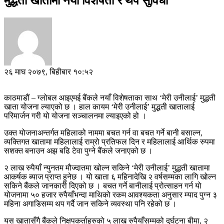
मुद्धती खातामा नयाँ विशेषता र थप सुविधा
२६ माघ २०७९, बिहीबार १०:५२
काठमाडौं – ग्लोबल आइएमई बैंकले नयाँ विशेषताका साथ ‘मेरी उनीलाई’ मुद्धती
खाता योजना ल्याएको छ । हाल कायम ‘मेरी उनीलाई’ मुद्धती खातालाई
परिमार्जन गरी यो योजना सञ्चालनमा ल्याइएको हो ।
उक्त योजनाअन्तर्गत महिलाको नाममा बचत गर्न वा बचत गर्ने बानी बसाल्न,
व्यक्तिगत खातामा महिलालाई राम्रो प्रतिफल दिन र महिलालाई आर्थिक रुपमा
सशक्त बनाउन अझ बढि टेवा पुग्ने बैंकले जनाएको छ ।
२ लाख रुपैयाँ न्युनतम मौज्दातमा खोल्न सकिने ‘मेरी उनीलाई’ मुद्धती खातामा
आकर्षक ब्याज प्राप्त हुनेछ । यो खाता ६ महिनादेखि २ वर्षसम्मका लागि खोल्न
सकिने बैंकले जानकारी दिएको छ । बचत गर्ने बानीलाई प्रोत्साहन गर्न यो
योजनामा ५० हजार रुपैयाँभन्दा माथिको रकम आवश्यकता अनुसार म्याद पुग्न ३
महिना अगाडिसम्म थप गर्दै जान सकिने व्यवस्था पनि रहेको छ ।
यस खातासँगै बैंकले निक्षपकर्ताहरुको ५ लाख रुपैयाँसम्मको दुर्घटना बीमा, २