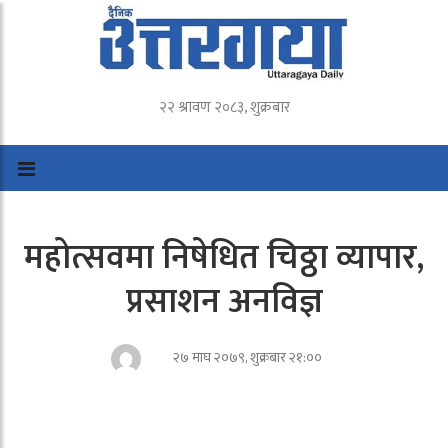
२२ श्रावण २०८३, शुक्रबार
महोत्सवमा निषेधित चिठ्ठा व्यापार,
प्रसाशन अनविज्ञ
२७ माघ २०७९, शुक्रबार २१:००