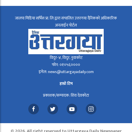
जालपा मिडिया सर्भिस प्रा. लि द्वारा संचालित उत्तरगया दैनिकको अधिकारिक
अनलाईन पोर्टल
विदुर-४, विदुर, नुवाकोट
फोन: ०१०५६००००
इमेल: news@uttargayadaily.com
हाम्रो टिम
प्रकाशक/सम्पादक: शिव देवकोटा
© 2026, All right reserved to Uttargaya Daily Newspaper