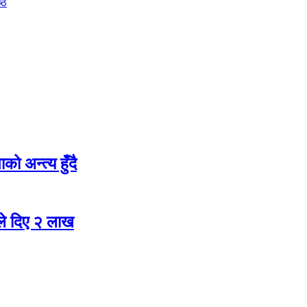
्ठ
ो अन्त्य हुँदै
ले दिए २ लाख