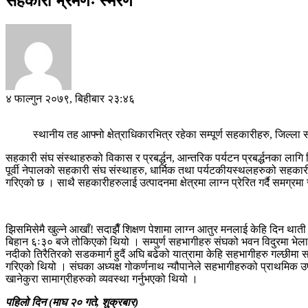
सहकारी भ्रमणः स्मरण
४ फाल्गुन २०७९, बिहीबार २३:४६
स्थानीय तह आफ्नो क्षेत्राधिकारभित्र रहेका सम्पूर्ण सहकारीहरु, जिल्
सहकारी संघ संस्थाहरुको विकास र प्रबर्द्धन, आन्तरिक पर्यटन प्रबर्द्धनका
पूर्वी नेपालको सहकारी संघ संस्थाहरु, धार्मिक तथा पर्यटकीयस्थलहरुको सहकारी भ
गरिएको छ । साथै सहकारीहरुलाई उत्पादनमा क्षेत्रमा लाग्न प्रेरित गर्दै समग्रमा
झिसमिसेमै खुल्ने आखाँ! सदाझैँ शिक्षण पेशामा लाग्न आतुर मनलाई केहि दिन 
बिहान ६ः३० बजे तोकिएको थियो । सम्पुर्ण सहभागीहरु संघको भवन विदुरमा भेला 
नदीको तिरैतिरको सडकमार्ग हुदैं अघि बढेको यात्रामा केहि सहभागीहरु गल्छी
गरिएको थियो । संघका अध्यक्ष गोकर्णनाथ न्यौपानेले सहभागीहरुको प्राथमि
खानेकुरा सामाग्रीहरुको व्यवस्था गर्नुभएको थियो ।
पहिलो दिन (माघ २० गते, शुक्रबार)