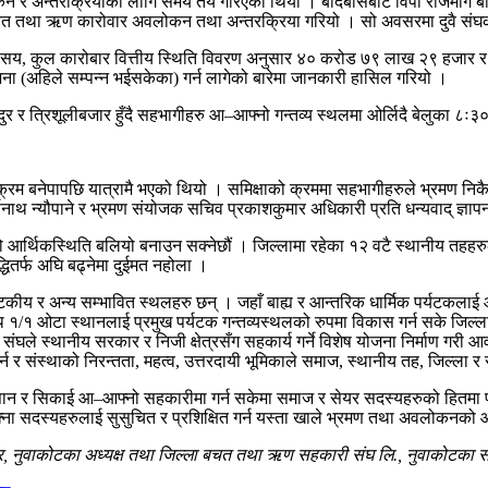
 र अन्तरक्रियाको लागि समय तय गरिएको थियो । बर्दिबासबाट विपी राजमार्ग बर्द
तथा ऋण कारोवार अवलोकन तथा अन्तरक्रिया गरियो । सो अवसरमा दुवै संघका अध
 सय, कुल कारोबार वित्तीय स्थिति विवरण अनुसार ४० करोड ७९ लाख २९ हजार र ६
जना (अहिले सम्पन्न भईसकेका) गर्न लागेको बारेमा जानकारी हासिल गरियो ।
, विदुर र त्रिशूलीबजार हुँदै सहभागीहरु आ–आफ्नो गन्तव्य स्थलमा ओर्लिदै बेलुका 
रम बनेपापछि यात्रामै भएको थियो । समिक्षाको क्रममा सहभागीहरुले भ्रमण निक
ाथ न्यौपाने र भ्रमण संयोजक सचिव प्रकाशकुमार अधिकारी प्रति धन्यवाद् ज्ञापन
ो आर्थिकस्थिति बलियो बनाउन सक्नेछौं । जिल्लामा रहेका १२ वटै स्थानीय तहहर
धितर्फ अघि बढ्नेमा दुईमत नहोला ।
 पर्यटकीय र अन्य सम्भावित स्थलहरु छन् । जहाँ बाह्य र आन्तरिक धार्मिक पर्यटक
थ १/१ ओटा स्थानलाई प्रमुख पर्यटक गन्तव्यस्थलको रुपमा विकास गर्न सके जिल्ला
री संघले स्थानीय सरकार र निजी क्षेत्रसँग सहकार्य गर्ने विशेष योजना निर्माण 
गर्न र संस्थाको निरन्तता, महत्व, उत्तरदायी भूमिकाले समाज, स्थानीय तह, जिल्ला र राष
्ञान र सिकाई आ–आफ्नो सहकारीमा गर्न सकेमा समाज र सेयर सदस्यहरुको हितमा पक्
फ्ना सदस्यहरुलाई सुसुचित र प्रशिक्षित गर्न यस्ता खाले भ्रमण तथा अवलोकनको आय
ार, नुवाकोटका अध्यक्ष तथा जिल्ला बचत तथा ऋण सहकारी संघ लि., नुवाकोटका स