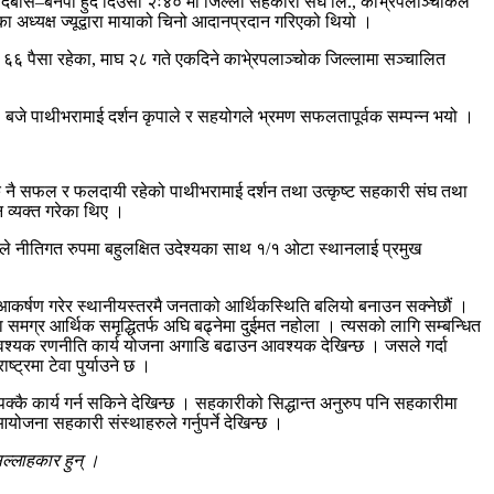
िबास–बनेपा हुँदै दिउँसो २ः४० मा जिल्ला सहकारी संघ लि., काभ्रेपलाञ्चोकले
्यक्ष ज्यूद्वारा मायाको चिनो आदानप्रदान गरिएको थियो ।
६ पैसा रहेका, माघ २८ गते एकदिने काभे्रपलाञ्चोक जिल्लामा सञ्चालित
८ः३० बजे पाथीभरामाई दर्शन कृपाले र सहयोगले भ्रमण सफलतापूर्वक सम्पन्न भयो ।
ै नै सफल र फलदायी रहेको पाथीभरामाई दर्शन तथा उत्कृष्ट सहकारी संघ तथा
 व्यक्त गरेका थिए ।
ुले नीतिगत रुपमा बहुलक्षित उदेश्यका साथ १/१ ओटा स्थानलाई प्रमुख
लाई आकर्षण गरेर स्थानीयस्तरमै जनताको आर्थिकस्थिति बलियो बनाउन सक्नेछौं ।
 समग्र आर्थिक समृद्धितर्फ अघि बढ्नेमा दुईमत नहोला । त्यसको लागि सम्बन्धित
गरी आवश्यक रणनीति कार्य योजना अगाडि बढाउन आवश्यक देखिन्छ । जसले गर्दा
्ट्रमा टेवा पुर्याउने छ ।
कै कार्य गर्न सकिने देखिन्छ । सहकारीको सिद्धान्त अनुरुप पनि सहकारीमा
ोजना सहकारी संस्थाहरुले गर्नुपर्ने देखिन्छ ।
ल्लाहकार हुन् ।