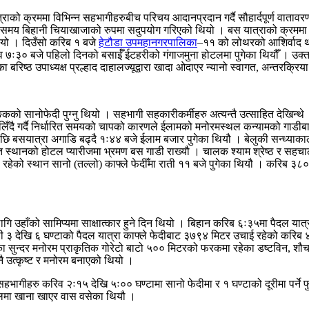
त्राको क्रममा विभिन्न सहभागीहरुबीच परिचय आदानप्रदान गर्दै सौहार्दपूर्ण वाता
मय बिहानी चियाखाजाको रुपमा सदुपयोग गरिएको थियो । बस यात्राको क्रममा सहभ
ो थियो । दिउँसो करिब १ बजे
हेटौडा उपमहानगरपालिका
–११ को लोथरको आशिर्वाद थ
करिव ७ः३० बजे पहिलो दिनको बसाईँ ईटहरीको गंगाजमुना होटलमा पुगेका थियौँ । 
िष्ठ उपाध्यक्ष प्रल्हाद दाहालज्यूद्वारा खादा ओदाएर न्यानो स्वागत, अन्तरक्र
ङ्कको सानोफेदी पुग्नु थियो । सहभागी सहकारीकर्मीहरु अत्यन्तै उत्साहित देखिन्
जन लिँदै गर्दै निर्धारित समयको चापको कारणले ईलामको मनोरमस्थल कन्यामको ग
 बसयात्रा अगाडि बढ्दै १ः४४ बजे ईलाम बजार पुगेका थियौ । बेलुकी सन्ध्याकाल
्त स्थानको होटल प्यारीजमा भ्रमण बस गाडी राख्यौ । चालक श्याम श्रेष्ठ र स
 रहेको स्थान सानो (तल्लो) काफ्ले फेदीँमा राती ११ बजे पुगेका थियौ । करिब ३८
ि उहाँको सामिप्यमा साक्षात्कार हुने दिन थियो । बिहान करिब ६ः३५मा पैदल यात्रा
ी ३ देखि ६ घण्टाको पैदल यात्रा काफ्ले फेदीबाट ३७९४ मिटर उचाई रहेको करिब ४.
का सुन्दर मनोरम प्राकृतिक गोरेटो बाटो ५०० मिटरको फरकमा रहेका डष्टविन, शौचा
ै उत्कृष्ट र मनोरम बनाएको थियो ।
सहभागीहरु करिव २ः१५ देखि ५ः०० घण्टामा सानो फेदीमा र १ घण्टाको दूरीमा पर्ने
टलमा खाना खाएर वास वसेका थियौ ।