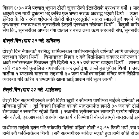
विहान ६ः३० बजे पश्चात् भ्रमण टोली सुनसरीको ईटहरीतर्फ प्रस्थान गर्यो । या
आएको बस गाडी दुर्घटना भई करिब एक घण्टा सडक अवरुद्ध भएको थियो । उक्त स
ईन्दिरा के.सि र रमेश श्रेष्ठको दोहोरी गीत प्रस्तुतीले यात्रा रमाइलो हुदैं गएक
पुनःयात्रा गन्तव्यस्थल सुनसरीको ईटहरी प्रस्थान गरेकेका थियौँ । बेलुकी 
संघ लि., सुनसरीका अध्यक्ष गंगा दाहाल र बचत तथा ऋण सहकारी संघ, सुनसरीका बर
दोश्रो दिन (माघ २१ गते, शनिबार)
दोश्रो दिन नेपालको प्रसिद्ध धार्मिकस्थल पाथीभरामाईको दर्शनको लागि ताप्लेजु
प्रस्थान गरेका थियौँ । चियानास्ता बिहान ९ बजे बिर्तामोडमा सकाएर मनोरञ्
अर्को मनोरमस्थल फिक्कल पुगि दिउँसो १२ः१५ वजे खाना खाएका थियौँ । त्यसपछि
राती ९ः४० बजे फुङलिङ नगरपालिका–५ ठूलोढुंगा, ताप्लेजुङ पुगेका थियौ । उक
गाडीमा १ घण्टाको यात्रामा सहभागी ३० जना पाथीभरामाईको मन्दिर जाने सिँढीमा
व्यवस्था गरि करिब १ घण्टापछि खाना खाई आराम गरि सुत्न लाग्यौ ।
तेश्रो दिन (माघ २२ गते, आईतबार)
तेश्रो दिन सहभागीहरुको लागि विशेष खुशी र सौभाग्य पाथीभरा माईको दर्शनको लाग
मन्दिरमा पुगियो । दुई दिनको नियमित बसको यात्रामार्फत हाम्रो ३० जनाको टोल
रोमाञ्चक र स्मरणीय रहेको थियो । स्थानीय स्रोेतसाधन सामाग्री प्रयोग गरिए
जीवनशैली, एकआपसको सहयोग सहकार्य र जिम्मेवारी बोधले हाम्रो यात्रालाई झन
पाथीभरा माईको दर्शन गरि सकेपछि दिउँसो पहिलो टोली १२ः१५ फिर्ती भयौं ,सवै 
हामी सवै फर्किसकेका थियौ ।सवै सहभागीहरु थकित भएको हुदा हामी सोहि हो