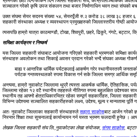
भ्रमणको छैठौँ दिन/फर्किने दिन जिल्ला सहकारी संघ, काभ्रेपलाञ्चोकको अवलोकन
सञ्चालन गरेको कृषि उपज संकलन तथा बजार निर्माणाधिन भवन तथा संघको बचत 
उक्त संघमा सेयर सदस्य संख्या ५४, सेयरपूँजी रु.२ करोड २८ लाख ३८ हजार ६
सहकारी संस्थाका अध्यक्ष र व्यवस्थापन प्रमुखहरुको जिल्लास्तरीय गोष्ठी आयो
त्यसपछि हाम्रो यात्रा काठमाण्डौ, टोखा, शिवपुरी, छहरे, ढिकुरे, गंगटे, बट्टार
समिक्षा कार्यक्रम र निष्कर्ष
यस जिल्ला सहकारी संघाबाट आयोजना गरिएको सहकारी भ्रमणको समिक्षा कार्यक्
संस्थाहरु अवलोकन तथा सिकाई अवसर प्रदान गरेको भन्दै संघका अध्यक्ष गोकर्णन
बाह्य र आन्तरिक धार्मिक पर्यटकलाई आकर्षण गरेर स्थानीयस्तरमै जनताक
पर्यटक गन्तव्यस्थलको रुपमा विकास गर्न सके जिल्ला समग्र आर्थिक समृद्
अन्त्यमा, हाम्रो नुवाकोट जिल्लामा थुप्रै त्यस्ता आकर्षक धार्मिक, ऐतिहासिक,
जिल्लामा रहेका १२ वटै स्थानीय तहहरुले नीतिगत रुपमा बहुलक्षित उदेश्यका सा
स्थानीय तह आफ्नो क्षेत्राधिकारभित्र रहेका सम्पूर्ण सहकारीहरु, जिल्ला सहका
विभिन्न उदेश्यमा सञ्चालित सहकारीहरुको लक्ष्य, उदेश्य, मूल्य र मान्यतामा पूर्ति 
अतः नुवाकोट जिल्लाका सहकारी संस्थाहरुले
सहारा साकोस
बाट आर्जन गरेको ज
निरन्तर शिक्षा तथा सुचनालाई कार्यान्वयन गर्न यस्ता भ्रमण फलदायी हुनेछ । आ
लेखक जिल्ला सहकारी संघ लि.,नुवाकोटका लेखा संयोजक,
संगम साकोस
, बट्ट