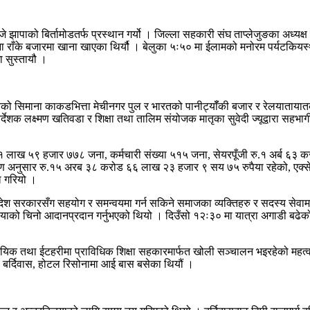
झापाको बिर्तामोडतर्फ प्रस्थान गर्यो । जिल्ला सहकारी संघ ताप्लेजुङका अध्यक्ष
 राँके बजारमा खाना खाएका थिर्यौ । बेलुका ५ः५० मा ईलामको मनोरम पर्यटकियस्
ा सुस्तायौ ।
तको सिमाना काकडभित्ता मेचीनगर पुल र भारतको पानीट्यॉँकी बजार र रेलयातायातक
क लक्ष्मण खतिवडा र शिक्षा तथा तालिम संयोजक मातृका सुवेदी ज्यूद्वारा सहभाग
ाख ५९ हजार ७७८ जना, कर्मचारी संख्या ५१५ जना, सेयरपूँजी रु.१ अर्ब ६३ कर
वरण अनुसार रु.१५ अरब ३८ करोड ६६ लाख २३ हजार ९ सय ७५ रुपैया रहेको, एक्सेस 
ल गरियो ।
रदेश सरकारसँग सहयोग र समन्वयमा गर्न सकिने समाजका व्यक्तिहरु र सदस्य सेवामा 
ायाको चिनो आदानप्रदान गर्नुभएको थियो । दिउँसो १२ः३० मा यात्रा अगाडी बढेको
 तथा ईटहरीमा प्राविधिक शिक्षा सहकारमार्फत खोली सञ्चालन भइरहेको महत्वपूर्ण
ो बर्दिवास, होटल रिसोनामा आई बास बसेका थियौं ।