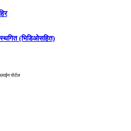
हिर
 स्थगित (भिडिओसहित)
नलाईन पोर्टल