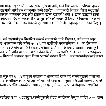
वरणमा यात्रा सुरु भयो । यात्राको क्रममा धादिङको विशालटारमा पश्चिम दाङबाट
ागी साथीहरु राजकुमार रेग्मी (सन्देश), धनकुमारी रिजाल, सिता भट्टराई,
काली भान्छाघर एण्ड लज होटलमा खाना खाएका थियौं । खाना खाइवरि हामी
उक्त होटलमा जिल्ला सहकारी संघ, नुवाकोटको सहकारी टिमलाई जिल्ला सहकारी
िया तथा दुवै संघका अध्यक्षहरुले एकसमा मायाको चिनो आदानप्रदान गरेका थिए ।
थे । सबै सहभागीहरु निर्धारित समयमै यात्राको लागि बिहान ६ बजे तयार भएर
ाडीबाटै अवलोकन गरि करिव १०ः४५ वजे सूर्योदयो नगरपालिका–१० को ईलामको
ीन ५ बजे पाँचथर फिदीमबजार पुगेका थियौ । राँके बजार, कावेली बजार हुदै
हचालक पनि सोहि होटलमा बास बसेको थियो । त्यसपछि सानो ३ वटा ल्याण्डकुजर
०० मिटरको उचाईमा पुग्दा चिसो अत्यन्तै बढेको थियो । सबै सहभागीहरुलाई कोठा
 सुरु गरि ७ः५५ मा ठूलो फेदीको पाथीभरामाई दर्शन गर्दै ताप्लेजुङको पाथीभरा
५ किलोमिटरको ठाडो उकालो पार गर्दै पाथीभरामाइको मन्दिरको यात्रा अत्यन्तै
लय र प्रतिक्षालयको साथमा सुन्दर प्राकृति वातावरण, वनपैदावार, स्थानिय
 फुङलिङ न.पा–५ ठूलोढुंगा,ताप्लेजुङको होटल प्यारीजमा वेलुका करिव ७ः०० सम्म