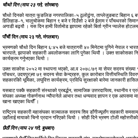
चौथो दिन (माघ २३ गते, सोमबार)
चौथो दिनको यात्रा फुङलिङ नगरपालिका–५ ठूलोढुंगा, ताप्लेजुङबाट बिहान ६ बजे 
हिलिहाङ–१, भालुचोकमा बिहान ९ बजे र दिउँसो २ बजे ईलाम र पाँचथरको सिमाना
अगाडी बढ्यौ । यस दिन हामी विर्तामोड झापामा रहेको बिर्ता ग्रीन प्यालेस होटलम
पाँचौं दिन (माघ २३ गते, मंगलबार)
भ्रमणको चौथो दिन बिहान ६ः४५ बजे यात्रागरी ४० मिनेटमा पुगिने नेपाल र भार
चारपाते, झापाको सहकारी अवलोकनका लागि पुगेका थियौ । उक्त साकोसका निर्देश
कार्यक्रम गर्नुभएका थियो ।
उक्त साकोस २०५२ मा स्थापना भएको, आ.व २०७८/७९ मा सेयर सदस्य संख्या १ ल
पॉचथर, उदयपुर)मा ७९ सदस्य सेवा केन्द्रहरु, कुल कारोबार वित्तीयस्थिति वि
सहकारकिो भूमिका, लघुवित्त कार्यक्रम, प्रविधि सुरक्षाको बारेमा जानकारी हासि
यसबाट पक्कै सहकारी संस्थाको प्रबर्द्धन, सामाजिक उत्तरदायित्व, स्थानीय र प्
संघका अध्यक्ष गोकर्णनाथ न्यौपानेले आभार तथा धन्यवाद ज्ञापन र एक आपसमा म
खाना खाएका थियौँ ।
राष्ट्रिय सहकारी महासंघका सञ्चालक सदस्य शिव डाँगीज्यूसँग सहकारी समसामयिक
उहाँलाई मायाको चिनो प्रदान गरिएको थियो । सोही दिने भ्रमण टोली महोत्तरीक
छैठौं दिन (माघ २४ गते, बुधबार)