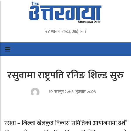
२४ श्रावण २०८३, आईतवार
रसुवामा राष्ट्रपति रनिङ शिल्ड सुरु
१२ फाल्गुन २०७९, शुक्रबार ०८:२९
रसुवा – जिल्ला खेलकुद विकास समितिको आयोजनामा दशौँ