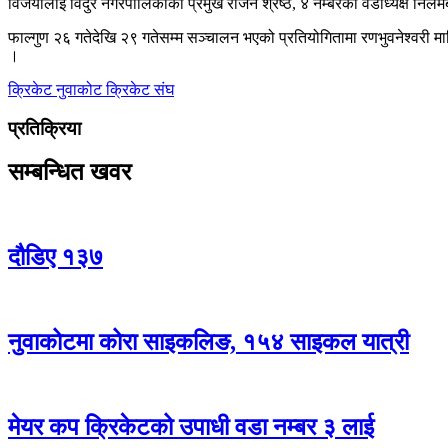
विजयीलाई विदुर नगरपालिकाका प्रमुख राजन श्रेष्ठ, ४ नम्बरका वडाध्यक्ष निलमबाब
फाल्गुण २६ गतेदेखि २९ गतेसम्म सञ्चालन भएको प्रतियोगितामा रणभुवनेश्वरी माव
।
क्रिकेट
नुवाकोट क्रिकेट संघ
प्रतिक्रिया
सम्बन्धित खवर
दौडिए १३७
नुवाकोटमा कोरा साइकलिङ, १५४ साइकल यात्री
मेयर कप क्रिकेटको उपाधी वडा नम्बर ३ लाई