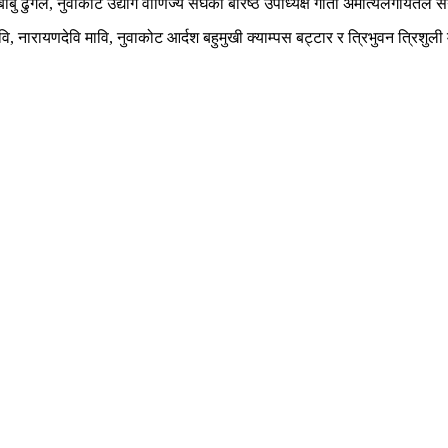
ु ढुंगेल, नुवाकोट उद्योग वाणिज्य संघका बरिष्ठ उपाध्यक्ष गीता अमात्यलगायतले संय
ि, नारायणदेवि मावि, नुवाकोट आर्दश बहुमुखी क्याम्पस बट्टार र त्रिभुवन त्रिशु