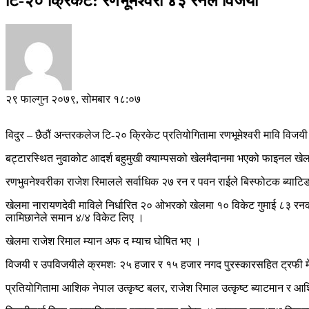
टि-२० क्रिकेट: रणभूमेश्वरी ४३ रनले विजयी
२९ फाल्गुन २०७९, सोमबार १८:०७
विदुर – छैठौं अन्तरकलेज टि-२० क्रिकेट प्रतियोगितामा रणभूमेश्वरी मावि वि
बट्टारस्थित नुवाकोट आदर्श बहुमुखी क्याम्पसको खेलमैदानमा भएको फाइनल खेल
रणभुवनेश्वरीका राजेश रिमालले सर्वाधिक २७ रन र पवन राईले बिस्फोटक ब्य
खेलमा नारायणदेवी माविले निर्धारित २० ओभरको खेलमा १० विकेट गुमाई ८३ 
लामिछानेले समान ४/४ विकेट लिए ।
खेलमा राजेश रिमाल म्यान अफ द म्याच घोषित भए ।
विजयी र उपविजयीले क्रमशः २५ हजार र १५ हजार नगद पुरस्कारसहित ट्रफी मेडल 
प्रतियोगितामा आशिक नेपाल उत्कृष्ट बलर, राजेश रिमाल उत्कृष्ट ब्याटमान र आ