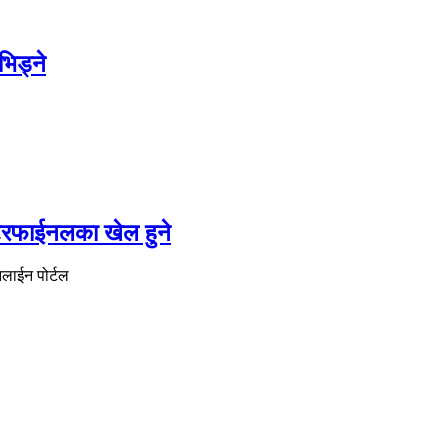
भिड्ने
्टरफाईनलका खेल हुने
नलाईन पोर्टल