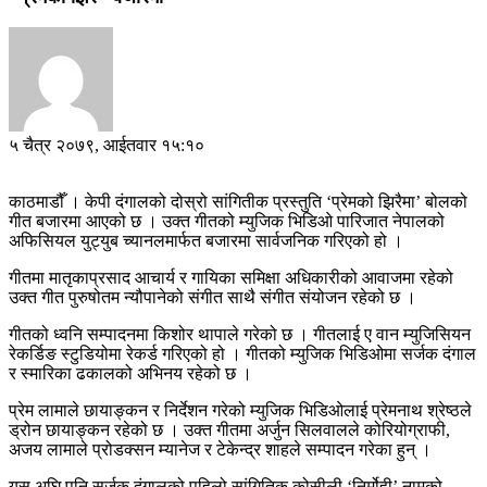
५ चैत्र २०७९, आईतवार १५:१०
काठमाडौँ । केपी दंगालको दोस्रो सांगितीक प्रस्तुति ‘प्रेमको झिरैमा’ बोलको
गीत बजारमा आएको छ । उक्त गीतको म्युजिक भिडिओ पारिजात नेपालको
अफिसियल युट्युब च्यानलमार्फत बजारमा सार्वजनिक गरिएको हो ।
गीतमा मातृकाप्रसाद आचार्य र गायिका समिक्षा अधिकारीको आवाजमा रहेको
उक्त गीत पुरुषोतम न्यौपानेको संगीत साथै संगीत संयोजन रहेको छ ।
गीतको ध्वनि सम्पादनमा किशोर थापाले गरेको छ । गीतलाई ए वान म्युजिसियन
रेकर्डिङ स्टुडियोमा रेकर्ड गरिएको हो । गीतको म्युजिक भिडिओमा सर्जक दंगाल
र स्मारिका ढकालको अभिनय रहेको छ ।
प्रेम लामाले छायाङ्कन र निर्देशन गरेको म्युजिक भिडिओलाई प्रेमनाथ श्रेष्ठले
ड्रोन छायाङ्कन रहेको छ । उक्त गीतमा अर्जुन सिलवालले कोरियोग्राफी,
अजय लामाले प्रोडक्सन म्यानेज र टेकेन्द्र शाहले सम्पादन गरेका हुन् ।
यस अघि पनि सर्जक दंगालको पहिलो सांगितिक कोसीली ‘निर्मोही’ नामको