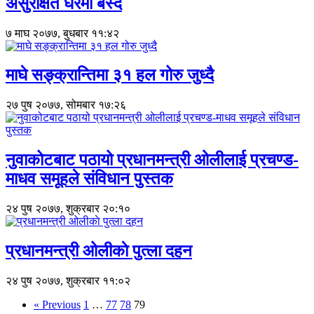
असुरक्षित घरमा बस्दै
७ माघ २०७७, बुधबार ११:४२
माघे सङ्क्रान्तिमा ३१ हल गोरु जुध्दै
२७ पुष २०७७, सोमबार १७:२६
नुवाकोटबाट पठायो प्रधानमन्त्री ओलीलाई प्रचण्ड-
माधव समूहले संविधान पुस्तक
२४ पुष २०७७, शुक्रबार २०:१०
प्रधानमन्त्री ओलीकाे पुत्ला दहन
२४ पुष २०७७, शुक्रबार ११:०२
« Previous
1
…
77
78
79