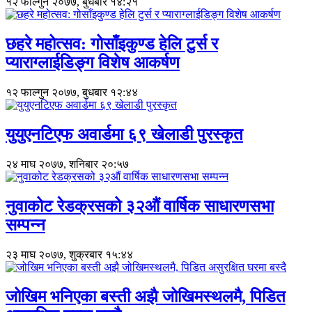
१२ फाल्गुन २०७७, बुधबार १४:२१
छहरे महोत्सव: गोसाँइकुण्ड हेलि टुर्स र
प्याराग्लाईडिङ्ग विशेष आकर्षण
१२ फाल्गुन २०७७, बुधबार १२:४४
युयुएनटिएफ अवार्डमा ६९ खेलाडी पुरस्कृत
२४ माघ २०७७, शनिबार २०:५७
नुवाकोट रेडक्रसको ३२औं वार्षिक साधारणसभा
सम्पन्न
२३ माघ २०७७, शुक्रबार १५:४४
जोखिम भनिएका बस्ती अझै जोखिमस्थलमै, पिडित